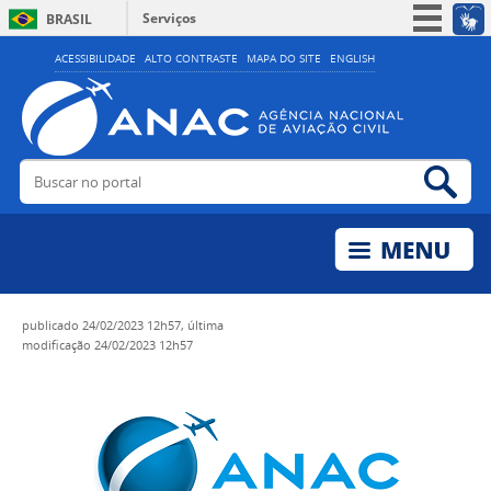
Serviços
BRASIL
Simplifique!
ACESSIBILIDADE
ALTO CONTRASTE
MAPA DO SITE
ENGLISH
Participe
Acesso à informação
Legislação
Buscar no portal
Bus
Canais
publicado
24/02/2023 12h57,
última
modificação
24/02/2023 12h57