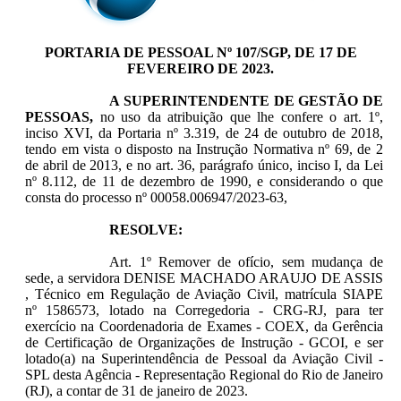
PORTARIA DE PESSOAL Nº 107/SGP, DE 17 DE
FEVEREIRO DE 2023.
A SUPERINTENDENTE DE GESTÃO DE
PESSOAS,
no uso da atribuição que lhe confere o art. 1º,
inciso XVI, da Portaria nº 3.319, de 24 de outubro de 2018,
tendo em vista o disposto na Instrução Normativa nº 69, de 2
de abril de 2013, e no art. 36, parágrafo único, inciso I, da Lei
nº 8.112, de 11 de dezembro de 1990, e considerando o que
consta do processo nº 00058.006947/2023-63,
RESOLVE:
Art. 1º Remover de ofício, sem mudança de
sede, a servidora DENISE MACHADO ARAUJO DE ASSIS
, Técnico em Regulação de Aviação Civil, matrícula SIAPE
nº 1586573, lotado na Corregedoria - CRG-RJ, para ter
exercício na Coordenadoria de Exames - COEX, da Gerência
de Certificação de Organizações de Instrução - GCOI, e ser
lotado(a) na Superintendência de Pessoal da Aviação Civil -
SPL desta Agência - Representação Regional do Rio de Janeiro
(RJ)
, a contar de 31 de janeiro de 2023.