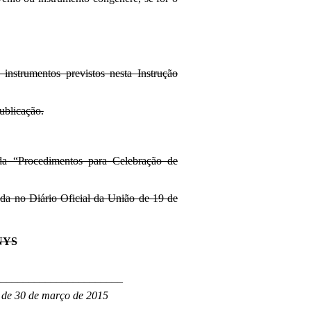
instrumentos previstos nesta Instrução
ublicação.
ada “Procedimentos para Celebração de
da no Diário Oficial da União de 19 de
NYS
_______________________
, de 30 de março de 2015