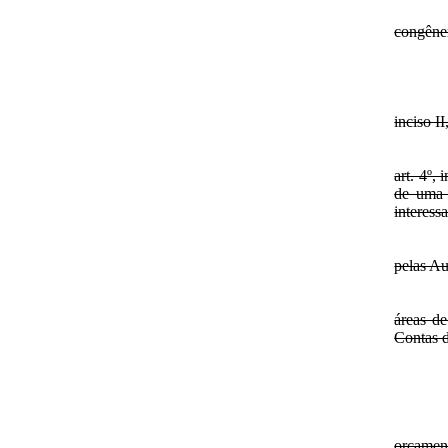
congêne
inciso I
art. 4º,
de uma 
interess
pelas A
áreas d
Contas 
orçament