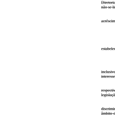
Diretori
não se l
acréscim
estabele
inclusiv
interesse
respecti
legislaç
discrimi
âmbito d