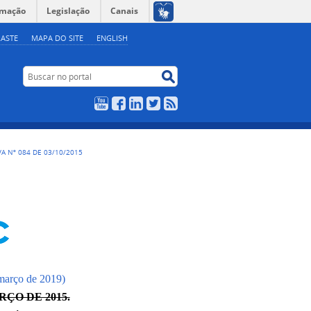
rmação
Legislação
Canais
ASTE
MAPA DO SITE
ENGLISH
Buscar no portal
Buscar no portal
YouTube
Facebook
LinkedIn
Twitter
RSS
A Nº 084 DE 03/10/2015
 março de 2019)
RÇO DE 2015.