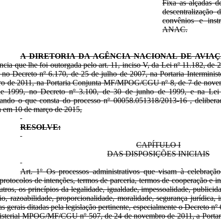
Fixa as alçadas de
descentralização 
convênios e ins
ANAC.
A DIRETORIA DA AGÊNCIA NACIONAL DE AVIAÇ
cia que lhe foi outorgada pelo art. 11, inciso V, da Lei nº 11.182, de
o no Decreto nº 6.170, de 25 de julho de 2007, na Portaria Intermi
o de 2011, na Portaria Conjunta MF/MPOG/CGU nº 8, de 7 de novemb
e 1999, no Decreto nº 3.100, de 30 de junho de 1999, e na Lei
rando o que consta do processo nº 00058.051318/2013-16 , delibera
a em 10 de março de 2015,
RESOLVE:
CAPÍTULO I
DAS DISPOSIÇÕES INICIAIS
Art. 1º Os processos administrativos que visam à celebraçã
 protocolos de intenções, termos de parceria, termos de cooperação e 
utros, os princípios da legalidade, igualdade, impessoalidade, publicida
o, razoabilidade, proporcionalidade, moralidade, segurança jurídica, 
s gerais ditadas pela legislação pertinente, especialmente o Decreto nº 
nisterial MPOG/MF/CGU nº 507, de 24 de novembro de 2011, a Port