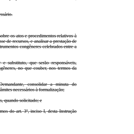
ssário.
bre os atos e procedimentos relativos à
se de recursos, e analisar a prestação de
strumentos congêneres celebrados entre a
r e substituto, que serão responsáveis,
ongêneres, no que couber, nos termos da
 Demandante, consolidar a minuta do
râmites necessários à formalização;
, quando solicitado; e
mos do art. 3º, inciso I, desta Instrução