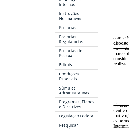
Internas
Instruções
Normativas
Portarias
Portarias
competên
Regulatórias
dispost
novembr
Portarias de
março d
Pessoal
conside
realizad
Editais
Condições
Especiais
Súmulas
Administrativas
Programas, Planos
técnica,
e Diretrizes
dentre o
Legislação Federal
motivaçã
as norma
Pesquisar
Intermi