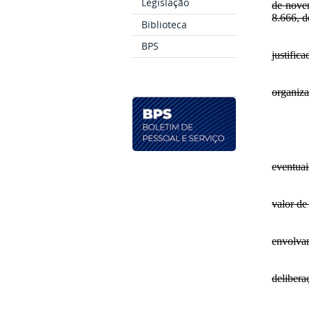
Legislação
de novem
8.666, d
Biblioteca
BPS
justific
organiza
eventuai
valor de
envolvam
deliber