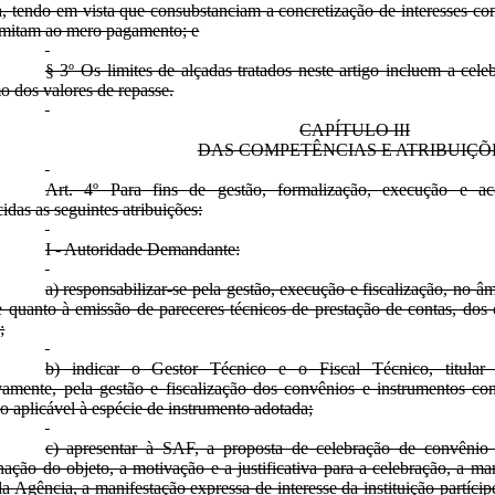
a, tendo em vista que consubstanciam a concretização de interesses 
imitam ao mero pagamento; e
§ 3º Os limites de alçadas tratados neste artigo incluem a cele
o dos valores de repasse.
CAPÍTULO III
DAS COMPETÊNCIAS E ATRIBUIÇÕ
Art. 4º Para fins de gestão, formalização, execução e a
cidas as seguintes atribuições:
I - Autoridade Demandante:
a) responsabilizar-se pela gestão, execução e fiscalização, no âm
e quanto à emissão de pareceres técnicos de prestação de contas, dos
;
b) indicar o Gestor Técnico e o Fiscal Técnico, titular e
vamente, pela gestão e fiscalização dos convênios e instrumentos c
ão aplicável à espécie de instrumento adotada;
c) apresentar à SAF, a proposta de celebração de convênio
nação do objeto, a motivação e a justificativa para a celebração, a ma
a Agência, a manifestação expressa de interesse da instituição partíci