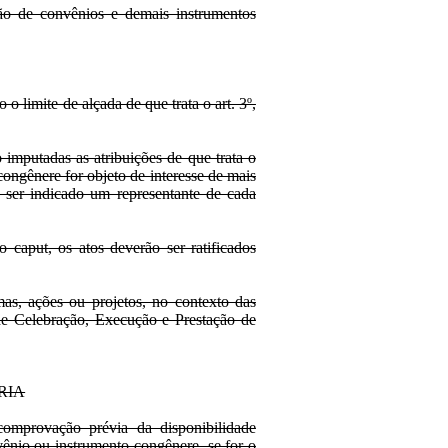
ção de convênios e demais instrumentos
 o limite de alçada de que trata o art. 3º,
imputadas as atribuições de que trata o
congênere for objeto de interesse de mais
ser indicado um representante de cada
 caput, os atos deverão ser ratificados
as, ações ou projetos, no contexto das
e Celebração, Execução e Prestação de
RIA
 comprovação prévia da disponibilidade
vênio ou instrumento congênere, se for o