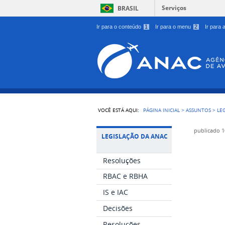
Serviços
BRASIL
Ir para o conteúdo
1
Ir para o menu
2
Ir para
VOCÊ ESTÁ AQUI:
PÁGINA INICIAL
>
ASSUNTOS
>
LE
publicado
1
LEGISLAÇÃO DA ANAC
Resoluções
RBAC e RBHA
IS e IAC
Decisões
Resoluções