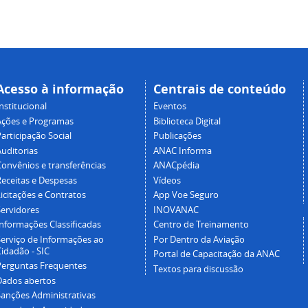
Acesso à informação
Centrais de conteúdo
nstitucional
Eventos
Ações e Programas
Biblioteca Digital
articipação Social
Publicações
Auditorias
ANAC Informa
Convênios e transferências
ANACpédia
Receitas e Despesas
Vídeos
icitações e Contratos
App Voe Seguro
Servidores
INOVANAC
Informações Classificadas
Centro de Treinamento
Serviço de Informações ao
Por Dentro da Aviação
idadão - SIC
Portal de Capacitação da ANAC
Perguntas Frequentes
Textos para discussão
Dados abertos
Sanções Administrativas