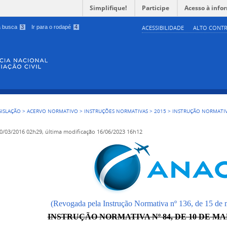
Simplifique!
Participe
Acesso à info
 a busca
3
Ir para o rodapé
4
ACESSIBILIDADE
ALTO CONTR
GISLAÇÃO
>
ACERVO NORMATIVO
>
INSTRUÇÕES NORMATIVAS
>
2015
>
INSTRUÇÃO NORMATIV
0/03/2016 02h29,
última modificação
16/06/2023 16h12
(Revogada pela Instrução Normativa nº 136, de 15 de
INSTRUÇÃO NORMATIVA Nº 84, DE 10 DE MA