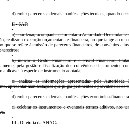
d) emitir pareceres e demais manifestações técnicas, quando nece
II - SAF:
a) coordenar, acompanhar e orientar a Autoridade Demandante so
ão, realizar a execução orçamentária e financeira, no que tange ao repas
no que se refere à emissão de pareceres financeiros, de convênios e in
terceiros;
b) indicar o Gestor Financeiro e o Fiscal Financeiro, titula
vamente, pela gestão e fiscalização dos convênios e instrumentos c
ão aplicável à espécie de instrumento adotada;
c) analisar as informações apresentadas pela Autoridade
nto, apresentar manifestações que julgar pertinentes e providenciar os t
d) emitir pareceres e demais manifestações econômico-financeiras
e) celebrar os instrumentos e eventuais termos aditivos, nos ter
va.
III - Diretoria da ANAC: