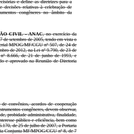
cisórias e define as diretrizes para a
de decisões relativas à celebração de
trumentos congêneres no âmbito da
ÃO CIVIL - ANAC
, no exercício da
 27 de setembro de 2005, tendo em vista o
nisterial MPOG/MF/CGU nº 507, de 24 de
ro de 2012, na Lei nº 9.790, de 23 de
 nº 8.666, de 21 de junho de 1993, e
do e aprovado na Reunião de Diretoria
o de convênios, acordos de cooperação
instrumentos congêneres, devem observar,
de, probidade administrativa, finalidade,
interesse público e eficiência, bem como
6.170, de 25 de julho de 2007, a Portaria
aria Conjunta MF/MPOG/CGU nº 8, de 7