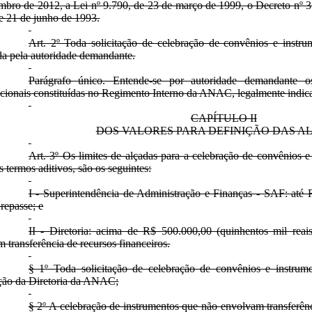
bro de 2012, a Lei nº 9.790, de 23 de março de 1999, o Decreto nº 3.
e 21 de junho de 1993.
Art. 2º Toda solicitação de celebração de convênios e instr
ada pela autoridade demandante.
Parágrafo único. Entende-se por autoridade demandante os 
cionais constituídas no Regimento Interno da ANAC, legalmente indic
CAPÍTULO II
DOS VALORES PARA DEFINIÇÃO DAS A
Art. 3º Os limites de alçadas para a celebração de convênios
s termos aditivos, são os seguintes:
I - Superintendência de Administração e Finanças - SAF: até 
 repasse; e
II - Diretoria: acima de R$ 500.000,00 (quinhentos mil rea
 transferência de recursos financeiros.
§ 1º Toda solicitação de celebração de convênios e instrum
ação da Diretoria da ANAC;
§ 2º A celebração de instrumentos que não envolvam transferênci