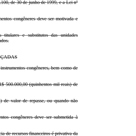
100, de 30 de junho de 1999, e a Lei nº
umentos congêneres deve ser motivada e
titulares e substitutos das unidades
ados.
LÇADAS
 e instrumentos congêneres, bem como de
R$ 500.000,00 (quinhentos mil reais) de
is) de valor de repasse, ou quando não
entos congêneres deve ser submetida à
a de recursos financeiros é privativa da