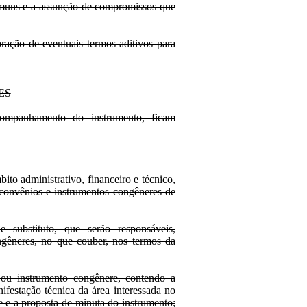
comuns e a assunção de compromissos que
bração de eventuais termos aditivos para
ES
companhamento do instrumento, ficam
bito administrativo, financeiro e técnico,
 convênios e instrumentos congêneres de
 substituto, que serão responsáveis,
ongêneres, no que couber, nos termos da
 ou instrumento congênere, contendo a
nifestação técnica da área interessada no
pe e a proposta de minuta do instrumento;