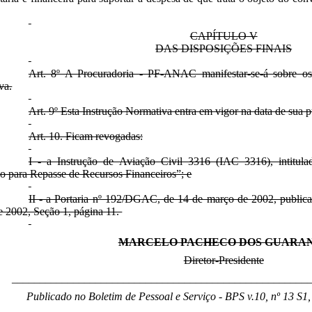
CAPÍTULO V
DAS DISPOSIÇÕES FINAIS
Art. 8º A Procuradoria - PF-ANAC manifestar-se-á sobre os 
va.
Art. 9º Esta Instrução Normativa entra em vigor na data de sua p
Art. 10. Ficam revogadas:
I - a Instrução de Aviação Civil 3316 (IAC 3316), intitul
o para Repasse de Recursos Financeiros”; e
II - a Portaria nº 192/DGAC, de 14 de março de 2002, publica
e 2002, Seção 1, página 11.
MARCELO PACHECO DOS GUARA
Diretor-Presidente
_____________________________________________________
Publicado no Boletim de Pessoal e Serviço - BPS v.10, nº 13 S1