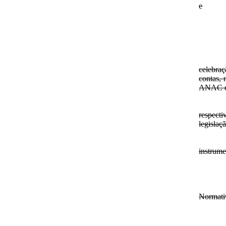
e
celebraç
contas, 
ANAC e 
respecti
legislaç
instrume
Normati