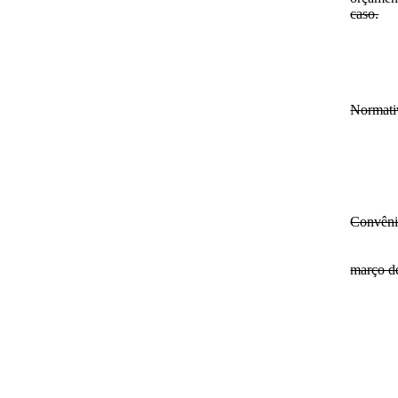
caso.
Normati
Convêni
março d