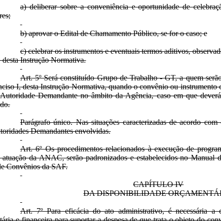
a) deliberar sobre a conveniência e oportunidade de celebra
res;
b) aprovar o Edital de Chamamento Público, se for o caso; e
c) celebrar os instrumentos e eventuais termos aditivos, observado
I, desta Instrução Normativa.
Art. 5º Será constituído Grupo de Trabalho - GT, a quem serão 
 inciso I, desta Instrução Normativa, quando o convênio ou instrumento 
Autoridade Demandante no âmbito da Agência, caso em que deverá 
ado.
Parágrafo único. Nas situações caracterizadas de acordo com o
utoridades Demandantes envolvidas.
Art. 6º Os procedimentos relacionados à execução de program
e atuação da ANAC, serão padronizados e estabelecidos no Manual d
de Convênios da SAF.
CAPÍTULO IV
DA DISPONIBILIDADE ORÇAMENTÁ
Art. 7º Para eficácia do ato administrativo, é necessária a
ária e financeira para suportar a despesa de que trata o objeto do con