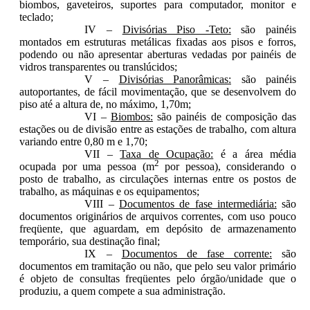
biombos, gaveteiros, suportes para computador, monitor e
teclado;
IV –
Divisórias Piso -Teto:
são painéis
montados em estruturas metálicas fixadas aos pisos e forros,
podendo ou não apresentar aberturas vedadas por painéis de
vidros transparentes ou translúcidos;
V –
Divisórias Panorâmicas:
são painéis
autoportantes, de fácil movimentação, que se desenvolvem do
piso até a altura de, no máximo, 1,70m;
VI –
Biombos:
são painéis de composição das
estações ou de divisão entre as estações de trabalho, com altura
variando entre 0,80 m e 1,70;
VII –
Taxa de Ocupação:
é a área média
2
ocupada por uma pessoa (m
por pessoa), considerando o
posto de trabalho, as circulações internas entre os postos de
trabalho, as máquinas e os equipamentos;
VIII –
Documentos de fase intermediária:
são
documentos originários de arquivos correntes, com uso pouco
freqüente, que aguardam, em depósito de armazenamento
temporário, sua destinação final;
IX –
Documentos de fase corrente:
são
documentos em tramitação ou não, que pelo seu valor primário
é objeto de consultas freqüentes pelo órgão/unidade que o
produziu, a quem compete a sua administração.