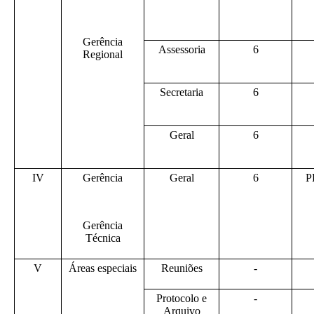
Gerência
Assessoria
6
Regional
Secretaria
6
Geral
6
IV
Gerência
Geral
6
P
Gerência
Técnica
V
Áreas especiais
Reuniões
-
Protocolo e
-
Arquivo