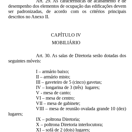
Art. 29. As características de acabamento e de
desempenho dos elementos de ocupação das edificações devem
ser padronizadas, de acordo com os critérios principais
descritos no Anexo II.
CAPÍTULO IV
MOBILIÁRIO
Art. 30. As salas de Diretoria serão dotadas dos
seguintes móveis:
I – armário baixo;
II – armário misto;
III – gaveteiro de 5 (cinco) gavetas;
IV – longarina de 3 (três) lugares;
V - mesa de canto;
VI – mesa de centro;
VII – mesa de gabinete;
VIII – mesa de reunião ovalada grande 10 (dez)
lugares;
IX – poltrona Diretoria;
X – poltrona Diretoria interlocutora;
XI – sofá de 2 (dois) lugares;