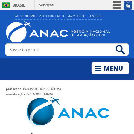
Serviços
BRASIL
Simplifique!
ACESSIBILIDADE
ALTO CONTRASTE
MAPA DO SITE
ENGLISH
Participe
Acesso à informação
Legislação
Buscar no portal
Bus
Canais
publicado
10/03/2016 02h28,
última
modificação
27/02/2025 14h29