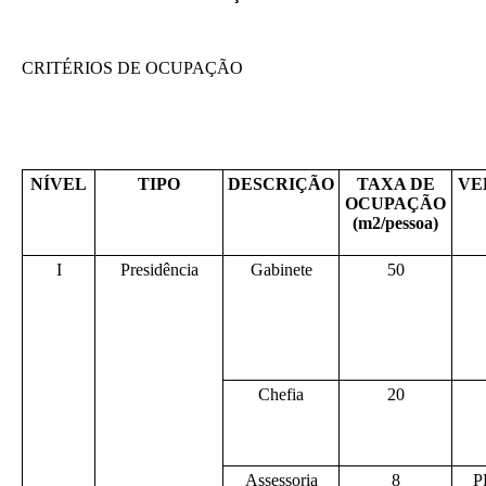
CRITÉRIOS DE OCUPAÇÃO
NÍVEL
TIPO
DESCRIÇÃO
TAXA DE
VE
OCUPAÇÃO
(m2/pessoa)
I
Presidência
Gabinete
50
Chefia
20
Assessoria
8
P