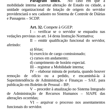
Parágrafo único.
No caso em que a
mobilidade interna acarretar alteração de Estado ou cidade, a
unidade organizacional de lotação de origem do servidor
providenciará o seu cadastro no Sistema de Controle de Diárias
e Passagens – SCDP.
Art. 32.
Compete à GGEP:
I – verificar se o servidor se enquadra nas
vedações previstas no art. 14 desta Instrução Normativa;
II – emitir qualificação funcional do servidor,
aferindo:
a) férias;
b) exercício de cargo comissionado;
c) cursos em andamento;
d) cumprimento de horário especial.
III – registrar a Mobilidade interna;
IV – elaborar minuta de portaria, quando houver
remoção de ofício ou a pedido, e encaminhá-la à
Superintendência de Administração e Finanças – SAF, para
publicação em Boletim de Pessoal – BP;
V – proceder à atualização no Sistema Integrado
de Administração de Recursos Humanos – SIAPE das
alterações ocorridas;
VI – arquivar o processo nos assentamentos
funcionais do servidor.