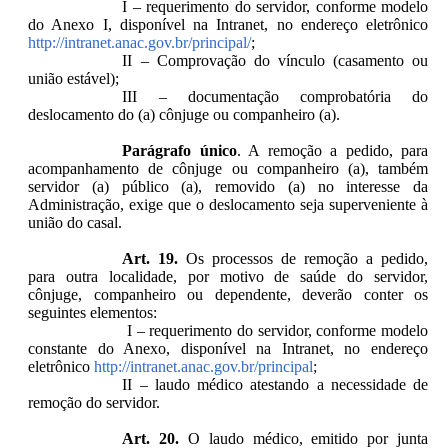
I – requerimento do servidor, conforme modelo
do Anexo I, disponível na Intranet, no endereço eletrônico
http://intranet.anac.gov.br/principal/
;
II – Comprovação do vínculo (casamento ou
união estável);
III – documentação comprobatória do
deslocamento do (a) cônjuge ou companheiro (a).
Parágrafo único
. A remoção a pedido, para
acompanhamento de cônjuge ou companheiro (a), também
servidor (a) público (a), removido (a) no interesse da
Administração, exige que o deslocamento seja superveniente à
união do casal.
Art. 19.
Os processos de remoção a pedido,
para outra localidade, por motivo de saúde do servidor,
cônjuge, companheiro ou dependente, deverão conter os
seguintes elementos:
I – requerimento do servidor, conforme modelo
constante do Anexo, disponível na Intranet, no endereço
eletrônico
http://intranet.anac.gov.br/principal
;
II – laudo médico atestando a necessidade de
remoção do servidor.
Art. 20.
O laudo médico, emitido por junta