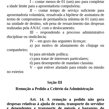
I – contar menos de 01 (um) ano para completar
a idade limite para a aposentadoria compulsória;
II – contar tempo de serviço suficiente para
aposentadoria voluntária, ressalvada a hipótese de assinatura de
termo de compromisso de permanência mínima de 01 (um) ano
na unidade de destino, sob pena de ressarcimento das despesas
realizadas pela ANAC com o deslocamento;
III – respondendo a processo administrativo
disciplinar ou sindicância;
IV – em gozo das seguintes licenças:
a) por motivo de afastamento do cônjuge ou
companheiro;
b) para atividade política;
c) para tratar de interesses particulares;
d) para desempenho de mandato classista.
V – que estiver afastado para estudo ou missão
no exterior.
Seção III
Remoção a Pedido a Critério da Administração
Art. 14. A remoção a pedido não gera
despesas relativas à ajuda de custo, transporte do servidor
e dependentes e transporte de móveis e bagagens do