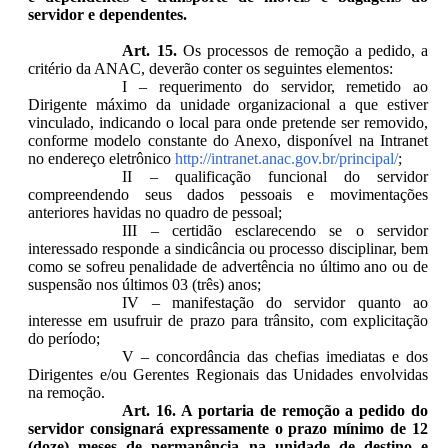
servidor e dependentes.
Art. 15.
Os processos de remoção a pedido, a
critério da ANAC, deverão conter os seguintes elementos:
I – requerimento do servidor, remetido ao
Dirigente máximo da unidade organizacional a que estiver
vinculado, indicando o local para onde pretende ser removido,
conforme modelo constante do Anexo, disponível na Intranet
no endereço eletrônico
http://intranet.anac.gov.br/principal/
;
II – qualificação funcional do servidor
compreendendo seus dados pessoais e movimentações
anteriores havidas no quadro de pessoal;
III – certidão esclarecendo se o servidor
interessado responde a sindicância ou processo disciplinar, bem
como se sofreu penalidade de advertência no último ano ou de
suspensão nos últimos 03 (três) anos;
IV – manifestação do servidor quanto ao
interesse em usufruir de prazo para trânsito, com explicitação
do período;
V – concordância das chefias imediatas e dos
Dirigentes e/ou Gerentes Regionais das Unidades envolvidas
na remoção.
Art. 16. A portaria de remoção a pedido do
servidor consignará expressamente o prazo mínimo de 12
(doze) meses de permanência na unidade de destino e