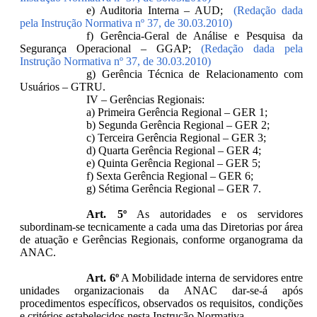
e) Auditoria Interna – AUD;
(Redação dada
pela Instrução Normativa nº 37, de 30.03.2010)
f) Gerência-Geral de Análise e Pesquisa da
Segurança Operacional – GGAP;
(Redação dada pela
Instrução Normativa nº 37, de 30.03.2010)
g) Gerência Técnica de Relacionamento com
Usuários – GTRU.
IV – Gerências Regionais:
a) Primeira Gerência Regional – GER 1;
b) Segunda Gerência Regional – GER 2;
c) Terceira Gerência Regional – GER 3;
d) Quarta Gerência Regional – GER 4;
e) Quinta Gerência Regional – GER 5;
f) Sexta Gerência Regional – GER 6;
g) Sétima Gerência Regional – GER 7.
Art. 5º
As autoridades e os servidores
subordinam-se tecnicamente a cada uma das Diretorias por área
de atuação e Gerências Regionais, conforme organograma da
ANAC.
Art. 6º
A Mobilidade interna de servidores entre
unidades organizacionais da ANAC dar-se-á após
procedimentos específicos, observados os requisitos, condições
e critérios estabelecidos nesta Instrução Normativa.