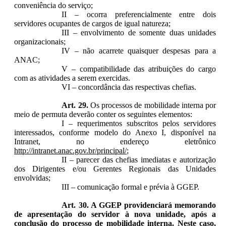
conveniência do serviço;
II – ocorra preferencialmente entre dois
servidores ocupantes de cargos de igual natureza;
III – envolvimento de somente duas unidades
organizacionais;
IV – não acarrete quaisquer despesas para a
ANAC;
V – compatibilidade das atribuições do cargo
com as atividades a serem exercidas.
VI – concordância das respectivas chefias.
Art. 29.
Os processos de mobilidade interna por
meio de permuta deverão conter os seguintes elementos:
I – requerimentos subscritos pelos servidores
interessados, conforme modelo do Anexo I, disponível na
Intranet, no endereço eletrônico
http://intranet.anac.gov.br/principal/
;
II – parecer das chefias imediatas e autorização
dos Dirigentes e/ou Gerentes Regionais das Unidades
envolvidas;
III – comunicação formal e prévia à GGEP.
Art. 30. A GGEP providenciará memorando
de apresentação do servidor à nova unidade, após a
conclusão do processo de mobilidade interna. Neste caso,