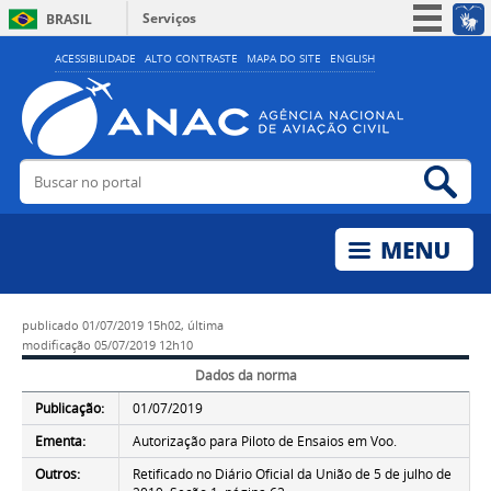
Serviços
BRASIL
Simplifique!
ACESSIBILIDADE
ALTO CONTRASTE
MAPA DO SITE
ENGLISH
Participe
Acesso à informação
Legislação
Buscar no portal
Bus
Canais
publicado
01/07/2019 15h02,
última
modificação
05/07/2019 12h10
Dados da norma
Publicação:
01/07/2019
Ementa:
Autorização para Piloto de Ensaios em Voo.
Outros:
Retificado no Diário Oficial da União de 5 de julho de