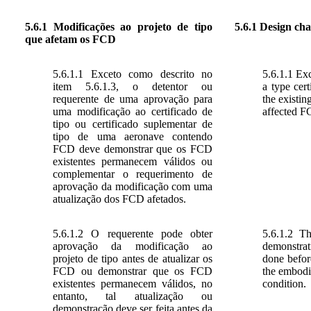
5.6.1 Modificações ao projeto de tipo
5.6.1
Design cha
que afetam os FCD
5.6.1.1 Exceto como descrito no
5.6.1.1 Exc
item 5.6.1.3, o detentor ou
a type cert
requerente de uma aprovação para
the existi
uma modificação ao certificado de
affected F
tipo ou certificado suplementar de
tipo de uma aeronave contendo
FCD deve demonstrar que os FCD
existentes permanecem válidos ou
complementar o requerimento de
aprovação da modificação com uma
atualização dos FCD afetados.
5.6.1.2 O requerente pode obter
5.6.1.2 T
aprovação da modificação ao
demonstrat
projeto de tipo antes de atualizar os
done before
FCD ou demonstrar que os FCD
the embodie
existentes permanecem válidos, no
condition.
entanto, tal atualização ou
demonstração deve ser feita antes da