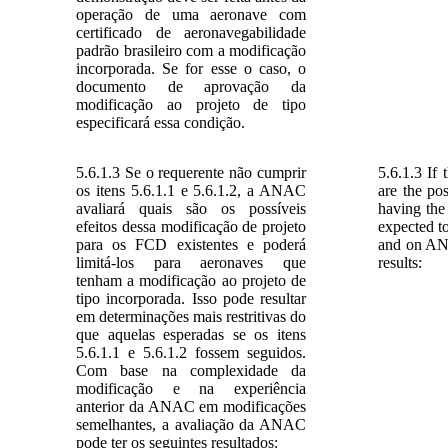
operação de uma aeronave com
certificado de aeronavegabilidade
padrão brasileiro com a modificação
incorporada. Se for esse o caso, o
documento de aprovação da
modificação ao projeto de tipo
especificará essa condição.
5.6.1.3 Se o requerente não cumprir
5.6.1.3 If
os itens 5.6.1.1 e 5.6.1.2, a ANAC
are the po
avaliará quais são os possíveis
having the
efeitos dessa modificação de projeto
expected t
para os FCD existentes e poderá
and on AN
limitá-los para aeronaves que
results:
tenham a modificação ao projeto de
tipo incorporada. Isso pode resultar
em determinações mais restritivas do
que aquelas esperadas se os itens
5.6.1.1 e 5.6.1.2 fossem seguidos.
Com base na complexidade da
modificação e na experiência
anterior da ANAC em modificações
semelhantes, a avaliação da ANAC
pode ter os seguintes resultados: