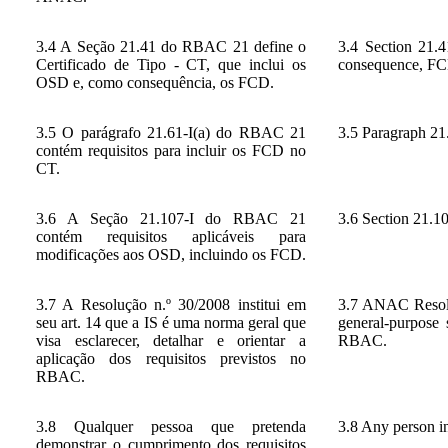
3.4 A Seção 21.41 do RBAC 21 define o
3.4 Section 21.
Certificado de Tipo - CT, que inclui os
consequence, F
OSD e, como consequência, os FCD.
3.5 O parágrafo 21.61-I(a) do RBAC 21
3.5 Paragraph 21
contém requisitos para incluir os FCD no
CT.
3.6 A Seção 21.107-I do RBAC 21
3.6 Section 21.1
contém requisitos aplicáveis ​​para
modificações aos OSD, incluindo os FCD.
3.7 A Resolução n.º 30/2008 institui em
3.7 ANAC Resolut
seu art. 14 que a IS é uma norma geral que
general-purpose 
visa esclarecer, detalhar e orientar a
RBAC.
aplicação dos requisitos previstos no
RBAC.
3.8 Qualquer pessoa que pretenda
3.8 Any person i
demonstrar o cumprimento dos requisitos