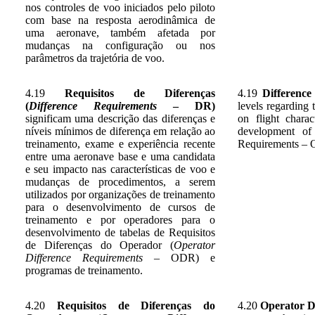
nos controles de voo iniciados pelo piloto
com base na resposta aerodinâmica de
uma aeronave, também afetada por
mudanças na configuração ou nos
parâmetros da trajetória de voo.
4.19
Requisitos de Diferenças
4.19
Differenc
(
Difference Requirements
– DR)
levels regarding 
significam uma descrição das diferenças e
on flight chara
níveis mínimos de diferença em relação ao
development of
treinamento, exame e experiência recente
Requirements – O
entre uma aeronave base e uma candidata
e seu impacto nas características de voo e
mudanças de procedimentos, a serem
utilizados por organizações de treinamento
para o desenvolvimento de cursos de
treinamento e por operadores para o
desenvolvimento de tabelas de Requisitos
de Diferenças do Operador (
Operator
Difference Requirements
– ODR) e
programas de treinamento.
4.20
Requisitos de Diferenças do
4.20
Operator D