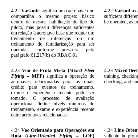
4.22
Variante
significa uma aeronave que
4.22
Variant
mean
compartilha o mesmo projeto básico
sufficient differe
dentro da mesma habilitação de tipo de
be operated, as 
piloto, mas possui diferenças suficientes
em relação à aeronave base que requer um
treinamento de diferenças ou um
treinamento de familiarização para ser
operada, conforme prescrito pelo
parágrafo 61.217(b) do RBAC 61.
4.23
Voo de Frota Mista (
Mixed Fleet
4.23
Mixed flee
Flying
– MFF)
significa a operação de
training, checkin
aeronaves relacionadas para as quais
checking, and cur
crédito para eventos de treinamento,
exame e experiência recente pode ser
tomado. O processo de avaliação
operacional define níveis mínimos de
treinamento, exame e experiência recente
entre aeronaves relacionadas.
4.24
Voo Orientado para Operações em
4.24
Line-Orien
Rota (
Line-Oriented Flying
– LOF)
validate the prop