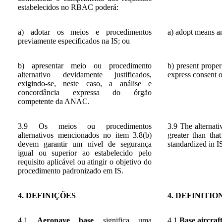
estabelecidos no RBAC poderá:
a) adotar os meios e procedimentos
a) adopt means an
previamente especificados na IS; ou
b) apresentar meio ou procedimento
b) present proper
alternativo devidamente justificados,
express consent 
exigindo-se, neste caso, a análise e
concordância expressa do órgão
competente da ANAC.
3.9 Os meios ou procedimentos
3.9 The alternati
alternativos mencionados no item 3.8(b)
greater than tha
devem garantir um nível de segurança
standardized in I
igual ou superior ao estabelecido pelo
requisito aplicável ou atingir o objetivo do
procedimento padronizado em IS.
4. DEFINIÇÕES
4. DEFINITIO
4.1
Aeronave base
significa uma
4.1
Base aircraf