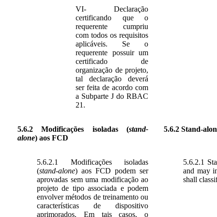
VI- Declaração
certificando que o
requerente cumpriu
com todos os requisitos
aplicáveis. Se o
requerente possuir um
certificado de
organização de projeto,
tal declaração deverá
ser feita de acordo com
a Subparte J do RBAC
21.
5.6.2 Modificações isoladas (
stand-
5.6.2 Stand-alo
alone
) aos FCD
5.6.2.1 Modificações isoladas
5.6.2.1 St
(
stand-alone
) aos FCD podem ser
and may in
aprovadas sem uma modificação ao
shall class
projeto de tipo associada e podem
envolver métodos de treinamento ou
características de dispositivo
aprimorados. Em tais casos, o