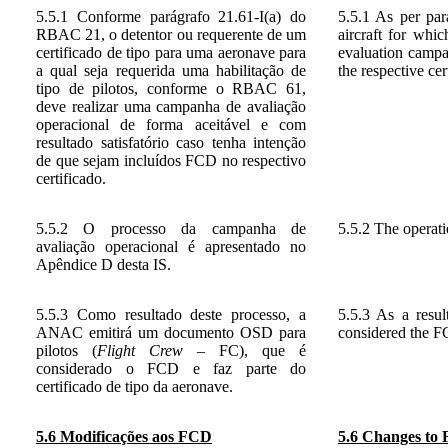
5.5.1 Conforme parágrafo 21.61-I(a) do
5.5.1 As per par
RBAC 21, o detentor ou requerente de um
aircraft for whi
certificado de tipo para uma aeronave para
evaluation campa
a qual seja requerida uma habilitação de
the respective cert
tipo de pilotos, conforme o RBAC 61,
deve realizar uma campanha de avaliação
operacional de forma aceitável e com
resultado satisfatório caso tenha intenção
de que sejam incluídos FCD no respectivo
certificado.
5.5.2 O processo da campanha de
5.5.2 The operati
avaliação operacional é apresentado no
Apêndice D desta IS.
5.5.3 Como resultado deste processo, a
5.5.3 As a resu
ANAC emitirá um documento OSD para
considered the FCD
pilotos (
Flight Crew
– FC), que é
considerado o FCD e faz parte do
certificado de tipo da aeronave.
5.6 Modificações aos FCD
5.6
Changes to