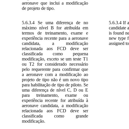
aeronave que inclui a modificação
de projeto de tipo.
5.6.3.4 Se uma diferença de no
5.6.3.4 If 
máximo nível B for atribuída em
candidate a
termos de treinamento, exame e
is found ne
experiência recente para a aeronave
new type fo
candidata, a modificação
assigned to
relacionada aos FCD deve ser
classificada como pequena
modificação, exceto se um teste T1
ou T2 for considerado necessário
pelo requerente para confirmar que
a aeronave com a modificação ao
projeto de tipo não é um novo tipo
para habilitação de tipo de piloto. Se
uma diferença de nível C, D ou E
para treinamento, exame ou
experiência recente for atribuída à
aeronave candidata, a modificação
relacionada aos FCD deve ser
classificada como grande
modificação.