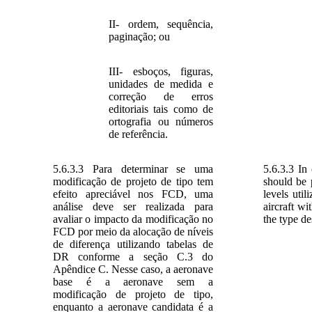
II- ordem, sequência,
paginação; ou
III- esboços, figuras,
unidades de medida e
correção de erros
editoriais tais como de
ortografia ou números
de referência.
5.6.3.3 Para determinar se uma
5.6.3.3 In
modificação de projeto de tipo tem
should be 
efeito apreciável nos FCD, uma
levels uti
análise deve ser realizada para
aircraft wi
avaliar o impacto da modificação no
the type d
FCD por meio da alocação de níveis
de diferença utilizando tabelas de
DR conforme a seção C.3 do
Apêndice C. Nesse caso, a aeronave
base é a aeronave sem a
modificação de projeto de tipo,
enquanto a aeronave candidata é a