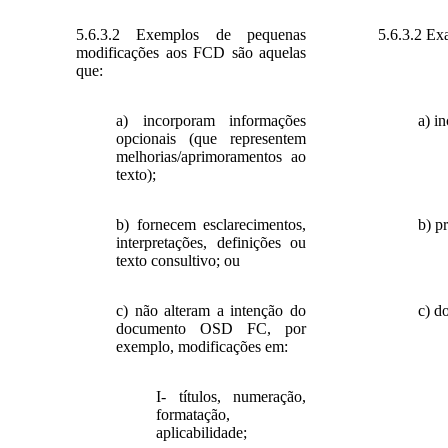
5.6.3.2 Exemplos de pequenas
5.6.3.2 Ex
modificações aos FCD são aquelas
que:
a) incorporam informações
a) i
opcionais (que representem
melhorias/aprimoramentos ao
texto);
b) fornecem esclarecimentos,
b) pr
interpretações, definições ou
texto consultivo; ou
c) não alteram a intenção do
c) d
documento OSD FC, por
exemplo, modificações em:
I- títulos, numeração,
formatação,
aplicabilidade;