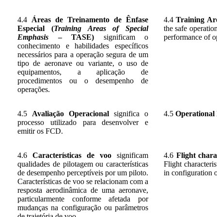
4.4
Áreas de Treinamento de Ênfase
4.4
Training Ar
Especial (
Training Areas of Special
the safe operation
Emphasis
– TASE)
significam o
performance of o
conhecimento e habilidades específicos
necessários para a operação segura de um
tipo de aeronave ou variante, o uso de
equipamentos, a aplicação de
procedimentos ou o desempenho de
operações.
4.5
Avaliação Operacional
significa o
4.5
Operational
processo utilizado para desenvolver e
emitir os FCD
.
4.6
Características de voo
significam
4.6
Flight charac
qualidades de pilotagem ou características
Flight characteri
de desempenho perceptíveis por um piloto.
in configuration o
Características de voo se relacionam com a
resposta aerodinâmica de uma aeronave,
particularmente conforme afetada por
mudanças na configuração ou parâmetros
de trajetória de voo.