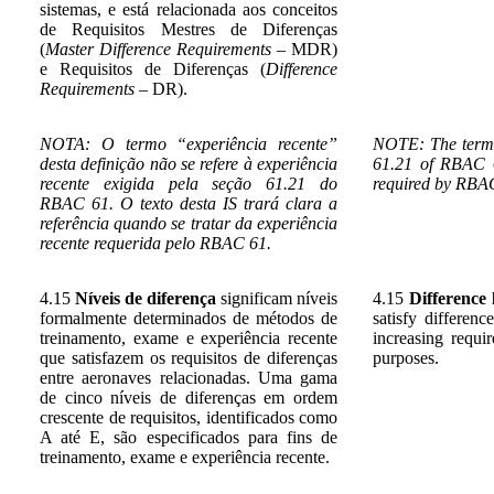
sistemas, e está relacionada aos conceitos
de Requisitos Mestres de Diferenças
(
Master Difference Requirements
– MDR)
e Requisitos de Diferenças (
Difference
Requirements
– DR).
NOTA: O termo “experiência recente”
NOTE: The term “c
desta definição não se refere à experiência
61.21 of RBAC 61
recente exigida pela seção 61.21 do
required by RBA
RBAC 61. O texto desta IS trará clara a
referência quando se tratar da experiência
recente requerida pelo RBAC 61.
4.15
Níveis de diferença
significam níveis
4.15
Difference 
formalmente determinados de métodos de
satisfy differenc
treinamento, exame e experiência recente
increasing requi
que satisfazem os requisitos de diferenças
purposes.
entre aeronaves relacionadas. Uma gama
de cinco níveis de diferenças em ordem
crescente de requisitos, identificados como
A até E, são especificados para fins de
treinamento, exame e experiência recente.