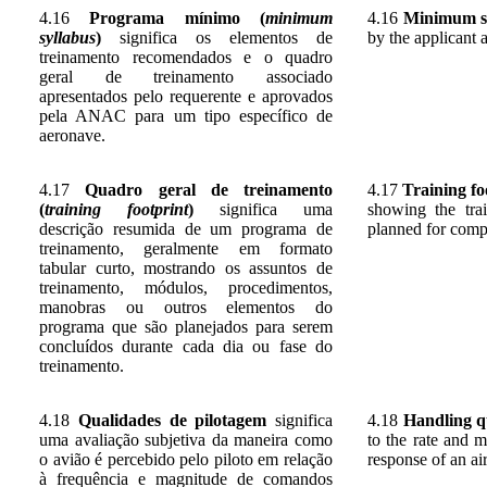
4.16
Programa mínimo (
minimum
4.16
Minimum s
syllabus
)
significa os elementos de
by the applicant 
treinamento recomendados e o quadro
geral de treinamento associado
apresentados pelo requerente e aprovados
pela ANAC para um tipo específico de
aeronave.
4.17
Quadro geral de treinamento
4.17
Training fo
(
training footprint
)
significa uma
showing the tra
descrição resumida de um programa de
planned for compl
treinamento, geralmente em formato
tabular curto, mostrando os assuntos de
treinamento, módulos, procedimentos,
manobras ou outros elementos do
programa que são planejados para serem
concluídos durante cada dia ou fase do
treinamento.
4.18
Qualidades de pilotagem
significa
4.18
Handling qu
uma avaliação subjetiva da maneira como
to the rate and m
o avião é percebido pelo piloto em relação
response of an air
à frequência e magnitude de comandos