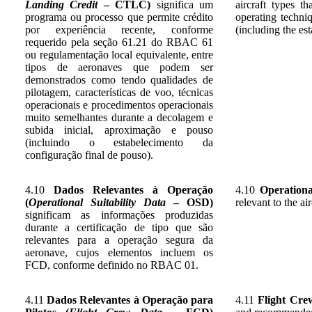
Landing Credit
– CTLC)
significa um
aircraft types th
programa ou processo que permite crédito
operating techni
por experiência recente, conforme
(including the est
requerido pela seção 61.21 do RBAC 61
ou regulamentação local equivalente, entre
tipos de aeronaves que podem ser
demonstrados como tendo qualidades de
pilotagem, características de voo, técnicas
operacionais e procedimentos operacionais
muito semelhantes durante a decolagem e
subida inicial, aproximação e pouso
(incluindo o estabelecimento da
configuração final de pouso).
4.10
Dados Relevantes à Operação
4.10
Operationa
(
Operational Suitability Data
– OSD)
relevant to the a
significam as informações produzidas
durante a certificação de tipo que são
relevantes para a operação segura da
aeronave, cujos elementos incluem os
FCD, conforme definido no RBAC 01.
4.11
Dados Relevantes à Operação para
4.11
Flight Cr