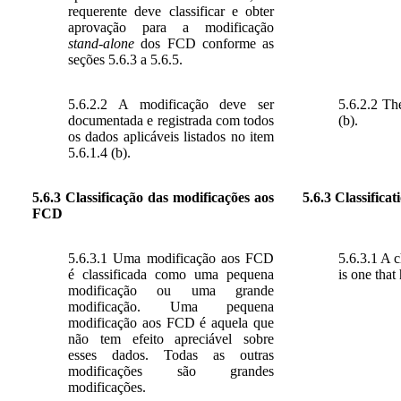
requerente deve classificar e obter
aprovação para a modificação
stand-alone
dos FCD conforme as
seções 5.6.3 a 5.6.5.
5.6.2.2 A modificação deve ser
5.6.2.2 Th
documentada e registrada com todos
(b).
os dados aplicáveis listados no item
5.6.1.4 (b).
5.6.3 Classificação das modificações aos
5.6.3 Classifica
FCD
5.6.3.1 Uma modificação aos FCD
5.6.3.1 A 
é classificada como uma pequena
is one that
modificação ou uma grande
modificação. Uma pequena
modificação aos FCD é aquela que
não tem efeito apreciável sobre
esses dados. Todas as outras
modificações são grandes
modificações.