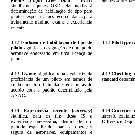
Pilotos (
Flight Crew Data
– FCD)
and recommended 
significam aqueles OSD relacionados à
determinação da habilitação de tipo para
piloto e especificações recomendadas para
treinamento mínimo, exame e experiência
recente.
4.12
Endosso de habilitação de tipo de
4.12
Pilot type 
piloto
significa a designação de um tipo de
aeronave endossado em uma licença de
piloto.
4.13
Exame
significa uma avaliação da
4.13
Checking
me
proficiência de um piloto em termos de
standard determ
conhecimento e habilidades em tarefas de
acordo com o padrão determinado pela
ANAC.
4.14
Experiência recente (
currency
)
4.14
Currency
m
significa, para os fins desta IS a
aircraft, equip
experiência necessária, dentro de um
Difference Requi
período especificado, para a operação
segura de aeronaves, equipamentos e