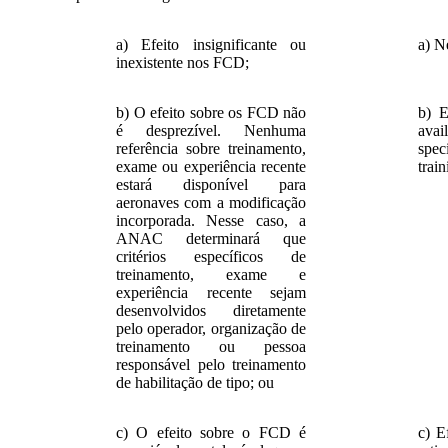
a) Efeito insignificante ou
a) N
inexistente nos FCD;
b) O efeito sobre os FCD não
b) E
é desprezível. Nenhuma
avai
referência sobre treinamento,
spec
exame ou experiência recente
train
estará disponível para
aeronaves com a modificação
incorporada. Nesse caso, a
ANAC determinará que
critérios específicos de
treinamento, exame e
experiência recente sejam
desenvolvidos diretamente
pelo operador, organização de
treinamento ou pessoa
responsável pelo treinamento
de habilitação de tipo; ou
c) O efeito sobre o FCD é
c) E