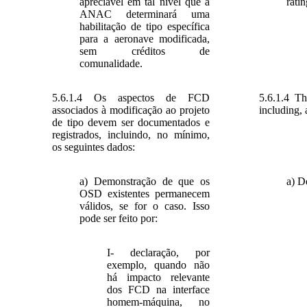
apreciável em tal nível que a
rati
ANAC determinará uma
habilitação de tipo específica
para a aeronave modificada,
sem créditos de
comunalidade.
5.6.1.4 Os aspectos de FCD
5.6.1.4 T
associados à modificação ao projeto
including, 
de tipo devem ser documentados e
registrados, incluindo, no mínimo,
os seguintes dados:
a) Demonstração de que os
a) D
OSD existentes permanecem
válidos, se for o caso. Isso
pode ser feito por:
I- declaração, por
exemplo, quando não
há impacto relevante
dos FCD na interface
homem-máquina, no