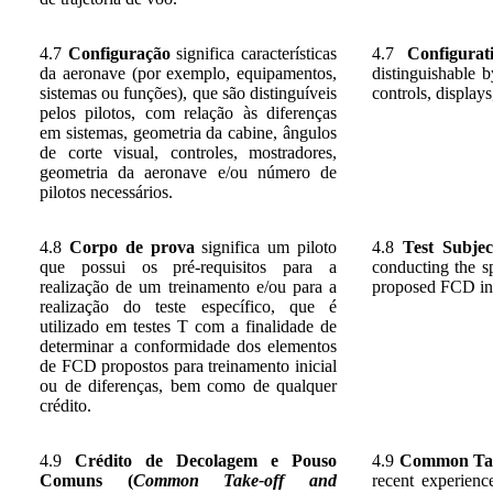
4.7
Configuração
significa características
4.7
Configurat
da aeronave (por exemplo, equipamentos,
distinguishable b
sistemas ou funções), que são distinguíveis
controls, displays
pelos pilotos, com relação às diferenças
em sistemas, geometria da cabine, ângulos
de corte visual, controles, mostradores,
geometria da aeronave e/ou número de
pilotos necessários.
4.8
Corpo de prova
significa um piloto
4.8
Test Subjec
que possui os pré-requisitos para a
conducting the sp
realização de um treinamento e/ou para a
proposed FCD init
realização do teste específico, que é
utilizado em testes T com a finalidade de
determinar a conformidade dos elementos
de FCD propostos para treinamento inicial
ou de diferenças, bem como de qualquer
crédito.
4.9
Crédito de Decolagem e Pouso
4.9
Common Tak
Comuns (
Common Take-off and
recent experienc