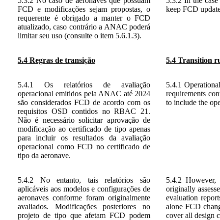
5.3.2 No caso de aeronaves que possuam
5.3.2 In the case
FCD e modificações sejam propostas, o
keep FCD updated
requerente é obrigado a manter o FCD
atualizado, caso contrário a ANAC poderá
limitar seu uso (consulte o item 5.6.1.3).
5.4 Regras de transição
5.4 Transition r
5.4.1 Os relatórios de avaliação
5.4.1 Operationa
operacional emitidos pela ANAC até 2024
requirements cont
são considerados FCD de acordo com os
to include the ope
requisitos OSD contidos no RBAC 21.
Não é necessário solicitar aprovação de
modificação ao certificado de tipo apenas
para incluir os resultados da avaliação
operacional como FCD no certificado de
tipo da aeronave.
5.4.2 No entanto, tais relatórios são
5.4.2 However, 
aplicáveis aos modelos e configurações de
originally asses
aeronaves conforme foram originalmente
evaluation report
avaliados. Modificações posteriores no
alone FCD chang
projeto de tipo que afetam FCD podem
cover all design 