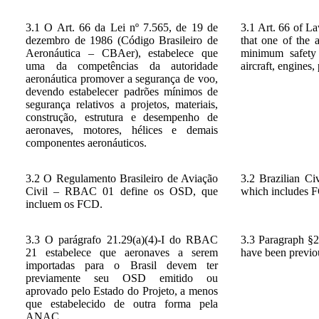
3.1 O Art. 66 da Lei nº 7.565, de 19 de
3.1 Art. 66 of L
dezembro de 1986 (Código Brasileiro de
that one of the a
Aeronáutica – CBAer), estabelece que
minimum safety s
uma da competências da autoridade
aircraft, engines
aeronáutica promover a segurança de voo,
devendo estabelecer padrões mínimos de
segurança relativos a projetos, materiais,
construção, estrutura e desempenho de
aeronaves, motores, hélices e demais
componentes aeronáuticos.
3.2 O Regulamento Brasileiro de Aviação
3.2 Brazilian C
Civil – RBAC 01 define os OSD, que
which includes 
incluem os FCD.
3.3 O parágrafo 21.29(a)(4)-I do RBAC
3.3 Paragraph §2
21 estabelece que aeronaves a serem
have been previo
importadas para o Brasil devem ter
previamente seu OSD emitido ou
aprovado pelo Estado do Projeto, a menos
que estabelecido de outra forma pela
ANAC.