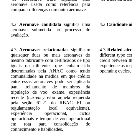
aeronave usada como referência para
comparar diferenças com outra aeronave.
4.2
Aeronave candidata
significa uma
4.2
Candidate ai
aeronave submetida ao processo de
avaliação.
4.3
Aeronaves relacionadas
significam
4.3
Related airc
quaisquer duas ou mais aeronaves do
different type c
mesmo fabricante com certificados de tipo
credit between t
iguais ou diferentes que tenham sido
experience
as req
determinadas pela ANAC como tendo
operating cycles,
comunalidade na medida em
que crédito
entre essas aeronaves pode ser aplicado
para treinamento de membros da
tripulação de voo, exame, experiência
recente (
currency
e/ou aquela requerida
pela seção 61.21 do RBAC 61 ou
regulamentação local equivalente)
,
experiência operacional, ciclos
operacionais e tempo de voo operacional
em rota para consolidação de
conhecimento e habilidades.