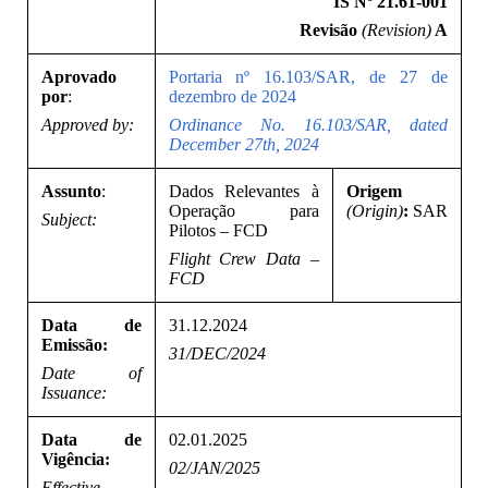
IS Nº 21.61-001
Revisão
(Revision)
A
Aprovado
Portaria nº 16.103/SAR, de 27 de
por
:
dezembro de 2024
Approved by:
Ordinance No. 16.103/SAR, dated
December 27th, 2024
Assunto
:
Dados Relevantes à
Origem
Operação para
(Origin)
:
SAR
Subject:
Pilotos – FCD
Flight Crew Data –
FCD
Data de
31.12.2024
Emissão:
31/DEC/2024
Date of
Issuance:
Data de
02.01.2025
Vigência:
02/JAN/2025
Effective