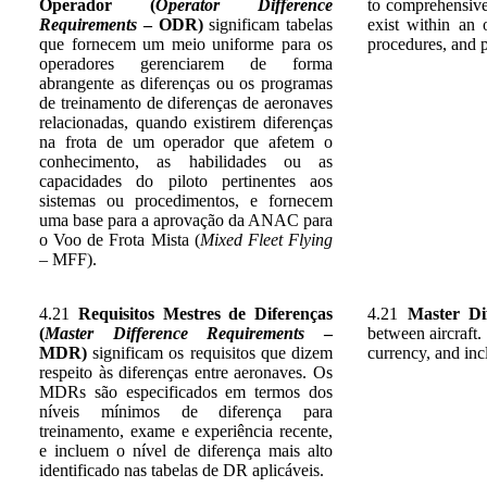
Operador (
Operator Difference
to comprehensivel
Requirements
– ODR)
significam tabelas
exist within an o
que fornecem um meio uniforme para os
procedures, and 
operadores gerenciarem de forma
abrangente as diferenças ou os programas
de treinamento de diferenças de aeronaves
relacionadas, quando existirem diferenças
na frota de um operador que afetem o
conhecimento, as habilidades ou as
capacidades do piloto pertinentes aos
sistemas ou procedimentos, e fornecem
uma base para a aprovação da ANAC para
o Voo de Frota Mista (
Mixed Fleet Flying
– MFF).
4.21
Requisitos Mestres de Diferenças
4.21
Master Di
(
Master Difference Requirements
–
between aircraft.
MDR)
significam os requisitos que dizem
currency, and incl
respeito às diferenças entre aeronaves. Os
MDRs são especificados em termos dos
níveis mínimos de diferença para
treinamento, exame e experiência recente,
e incluem o nível de diferença mais alto
identificado nas tabelas de DR aplicáveis.