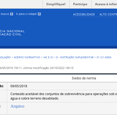
Simplifique!
Participe
Acesso à info
 a busca
3
Ir para o rodapé
4
ACESSIBILIDADE
ALTO CONTR
GISLAÇÃO
>
ACERVO NORMATIVO
>
IAC E IS
>
IS - INSTRUÇÃO SUPLEMENTAR
>
IS 121-009A
4/05/2018 15h11,
última modificação
24/10/2022 16h15
Dados da norma
ão:
09/05/2018
Conteúdo aceitável dos conjuntos de sobrevivência para operações sob 
água e sobre terreno desabitado.
:
Arquivo