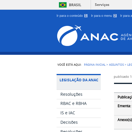
Serviços
BRASIL
Ir para o conteúdo
1
Ir para o menu
2
Ir para
VOCÊ ESTÁ AQUI:
PÁGINA INICIAL
>
ASSUNTOS
>
LE
publicado
1
LEGISLAÇÃO DA ANAC
Resoluções
Publicaç
RBAC e RBHA
Ementa:
IS e IAC
Anexo(s)
Decisões
Resoluções