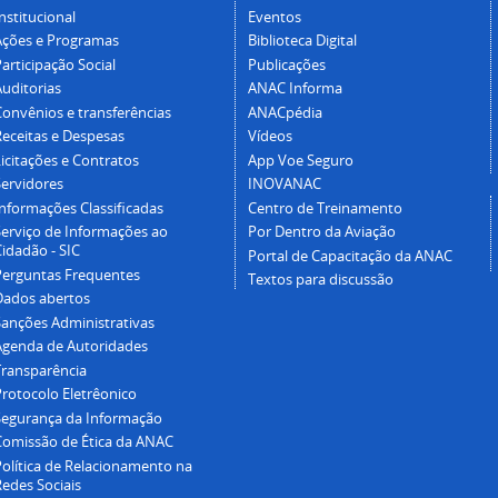
nstitucional
Eventos
Ações e Programas
Biblioteca Digital
articipação Social
Publicações
Auditorias
ANAC Informa
Convênios e transferências
ANACpédia
Receitas e Despesas
Vídeos
icitações e Contratos
App Voe Seguro
Servidores
INOVANAC
Informações Classificadas
Centro de Treinamento
Serviço de Informações ao
Por Dentro da Aviação
idadão - SIC
Portal de Capacitação da ANAC
Perguntas Frequentes
Textos para discussão
Dados abertos
Sanções Administrativas
Agenda de Autoridades
Transparência
Protocolo Eletrêonico
Segurança da Informação
Comissão de Ética da ANAC
Política de Relacionamento na
Redes Sociais