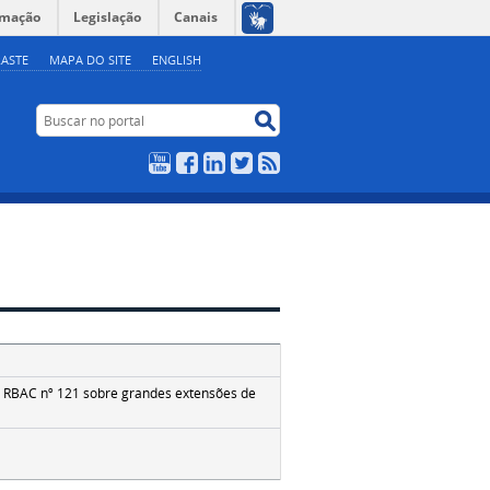
rmação
Legislação
Canais
ASTE
MAPA DO SITE
ENGLISH
Buscar no portal
Buscar no portal
YouTube
Facebook
LinkedIn
Twitter
RSS
o RBAC nº 121 sobre grandes extensões de