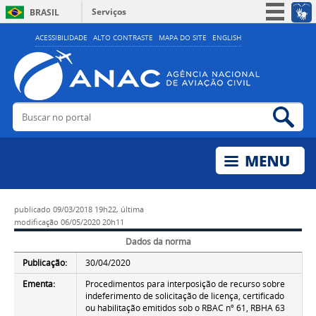
Serviços
BRASIL
Simplifique!
ACESSIBILIDADE
ALTO CONTRASTE
MAPA DO SITE
ENGLISH
Participe
Acesso à informação
Legislação
Buscar no portal
Bus
Canais
publicado
09/03/2018 19h22,
última
modificação
06/05/2020 20h11
Dados da norma
Publicação:
30/04/2020
Ementa:
Procedimentos para interposição de recurso sobre
indeferimento de solicitação de licença, certificado
ou habilitação emitidos sob o RBAC nº 61, RBHA 63