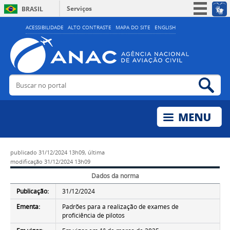
Serviços
BRASIL
Simplifique!
ACESSIBILIDADE
ALTO CONTRASTE
MAPA DO SITE
ENGLISH
Participe
Acesso à informação
Legislação
Buscar no portal
Bus
Canais
publicado
31/12/2024 13h09,
última
modificação
31/12/2024 13h09
Dados da norma
Publicação:
31/12/2024
Ementa:
Padrões para a realização de exames de
proficiência de pilotos