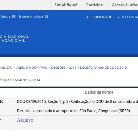
Simplifique!
Participe
Acesso à info
 a busca
3
Ir para o rodapé
4
ACESSIBILIDADE
ALTO CONTR
GISLAÇÃO
>
ACERVO NORMATIVO
>
DECISÕES
>
2015
>
DECISÃO Nº 099 DE 02/09/2015
ficação
03/04/2016 20h14
Dados da norma
ão:
DOU 03/09/2015, Seção 1, p.5 (Retificação no DOU de 8 de setembro d
Declara coordenado o aeroporto de São Paulo, Congonhas (SBSP).
:
Arquivo