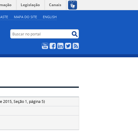
rmação
Legislação
Canais
ASTE
MAPA DO SITE
ENGLISH
Buscar no portal
Buscar no portal
YouTube
Facebook
LinkedIn
Twitter
RSS
e 2015, Seção 1, página 5)