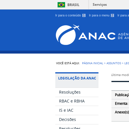
Serviços
BRASIL
Ir para o conteúdo
1
Ir para o menu
2
Ir para
VOCÊ ESTÁ AQUI:
PÁGINA INICIAL
>
ASSUNTOS
>
LE
última modi
LEGISLAÇÃO DA ANAC
Resoluções
Publicaç
RBAC e RBHA
Ementa:
IS e IAC
Anexo(s)
Decisões
Resoluções