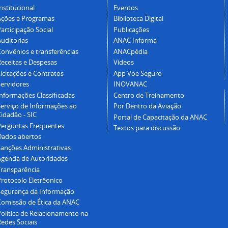
nstitucional
Eventos
Ações e Programas
Biblioteca Digital
articipação Social
Publicações
Auditorias
ANAC Informa
Convênios e transferências
ANACpédia
Receitas e Despesas
Vídeos
icitações e Contratos
App Voe Seguro
Servidores
INOVANAC
Informações Classificadas
Centro de Treinamento
Serviço de Informações ao
Por Dentro da Aviação
idadão - SIC
Portal de Capacitação da ANAC
Perguntas Frequentes
Textos para discussão
Dados abertos
Sanções Administrativas
Agenda de Autoridades
Transparência
Protocolo Eletrêonico
Segurança da Informação
Comissão de Ética da ANAC
Política de Relacionamento na
Redes Sociais