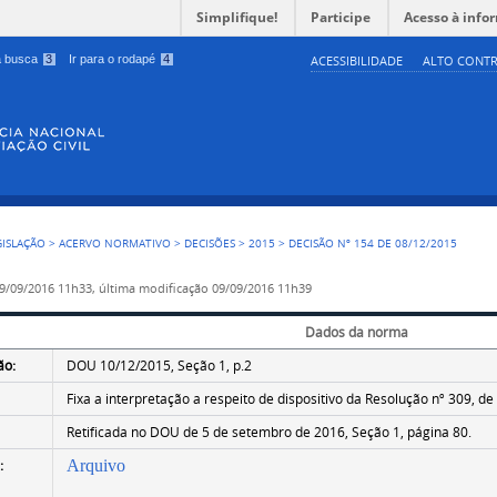
Simplifique!
Participe
Acesso à info
 a busca
3
Ir para o rodapé
4
ACESSIBILIDADE
ALTO CONTR
GISLAÇÃO
>
ACERVO NORMATIVO
>
DECISÕES
>
2015
>
DECISÃO Nº 154 DE 08/12/2015
9/09/2016 11h33,
última modificação
09/09/2016 11h39
Dados da norma
ão:
DOU 10/12/2015, Seção 1, p.2
Fixa a interpretação a respeito de dispositivo da Resolução nº 309, d
Retificada no DOU de 5 de setembro de 2016, Seção 1, página 80.
:
Arquivo