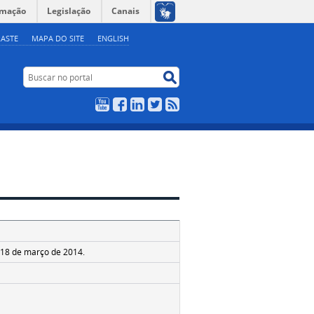
rmação
Legislação
Canais
ASTE
MAPA DO SITE
ENGLISH
Buscar no portal
Buscar no portal
YouTube
Facebook
LinkedIn
Twitter
RSS
e 18 de março de 2014.