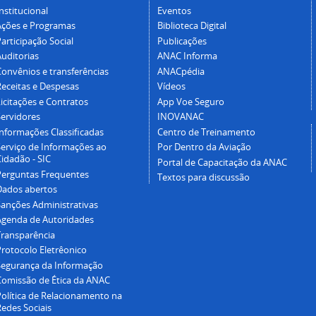
nstitucional
Eventos
Ações e Programas
Biblioteca Digital
articipação Social
Publicações
Auditorias
ANAC Informa
Convênios e transferências
ANACpédia
Receitas e Despesas
Vídeos
icitações e Contratos
App Voe Seguro
Servidores
INOVANAC
Informações Classificadas
Centro de Treinamento
Serviço de Informações ao
Por Dentro da Aviação
idadão - SIC
Portal de Capacitação da ANAC
Perguntas Frequentes
Textos para discussão
Dados abertos
Sanções Administrativas
Agenda de Autoridades
Transparência
Protocolo Eletrêonico
Segurança da Informação
Comissão de Ética da ANAC
Política de Relacionamento na
Redes Sociais