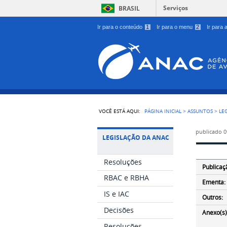
Serviços
BRASIL
Ir para o conteúdo
1
Ir para o menu
2
Ir para
VOCÊ ESTÁ AQUI:
PÁGINA INICIAL
>
ASSUNTOS
>
LE
publicado
0
LEGISLAÇÃO DA ANAC
Resoluções
Publicaç
RBAC e RBHA
Ementa:
IS e IAC
Outros:
Decisões
Anexo(s)
Resoluções