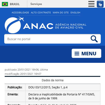
Serviços
BRASIL
Simplifique!
ACESSIBILIDADE
ALTO CONTRASTE
MAPA DO SITE
ENGLISH
Participe
Acesso à informação
Legislação
Buscar no portal
Bus
Canais
publicado
20/01/2021 16h06,
última
modificação
20/01/2021 16h07
Dados da norma
Publicação:
DOU 03/12/2015, Seção 1, p.4
Ementa:
Declara a inaplicabilidade da Portaria Nº 417/GM5,
de 9 de junho de 1999.