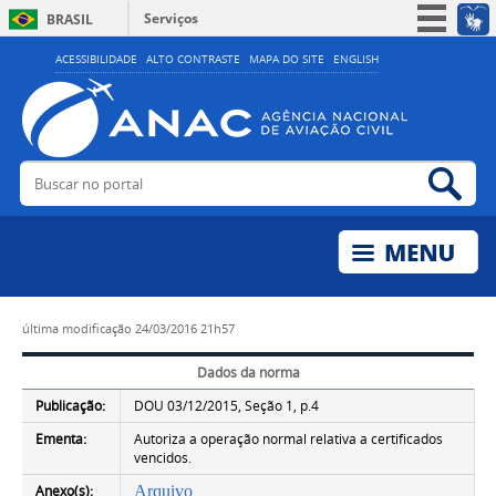
Serviços
BRASIL
Simplifique!
ACESSIBILIDADE
ALTO CONTRASTE
MAPA DO SITE
ENGLISH
Participe
Acesso à informação
Legislação
Buscar no portal
Bus
Canais
última modificação
24/03/2016 21h57
Dados da norma
Publicação:
DOU 03/12/2015, Seção 1, p.4
Ementa:
Autoriza a operação normal relativa a certificados
vencidos.
Anexo(s):
Arquivo