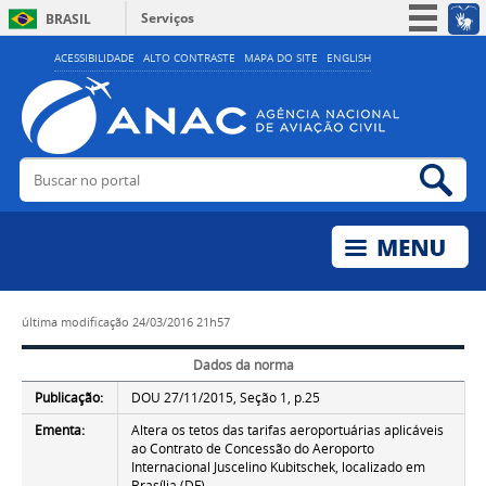
Serviços
BRASIL
Simplifique!
ACESSIBILIDADE
ALTO CONTRASTE
MAPA DO SITE
ENGLISH
Participe
Acesso à informação
Legislação
Buscar no portal
Bus
Canais
última modificação
24/03/2016 21h57
Dados da norma
Publicação:
DOU 27/11/2015, Seção 1, p.25
Ementa:
Altera os tetos das tarifas aeroportuárias aplicáveis
ao Contrato de Concessão do Aeroporto
Internacional Juscelino Kubitschek, localizado em
Brasília (DF).