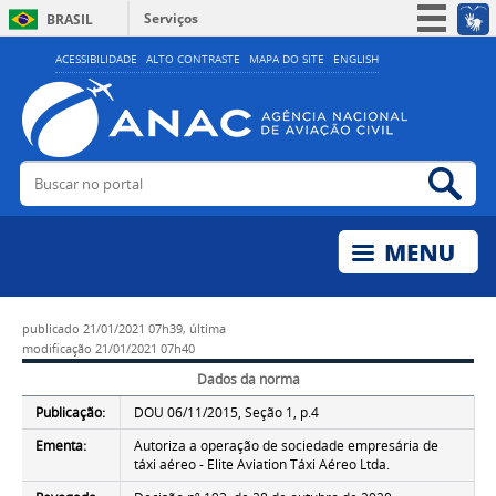
Serviços
BRASIL
Simplifique!
ACESSIBILIDADE
ALTO CONTRASTE
MAPA DO SITE
ENGLISH
Participe
Acesso à informação
Legislação
Buscar no portal
Bus
Canais
publicado
21/01/2021 07h39,
última
modificação
21/01/2021 07h40
Dados da norma
Publicação:
DOU 06/11/2015, Seção 1, p.4
Ementa:
Autoriza a operação de sociedade empresária de
táxi aéreo - Elite Aviation Táxi Aéreo Ltda.