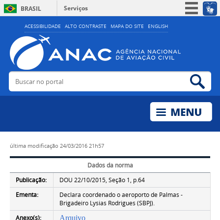
Serviços
BRASIL
Simplifique!
ACESSIBILIDADE
ALTO CONTRASTE
MAPA DO SITE
ENGLISH
Participe
Acesso à informação
Legislação
Buscar no portal
Bus
Canais
última modificação
24/03/2016 21h57
Dados da norma
Publicação:
DOU 22/10/2015, Seção 1, p.64
Ementa:
Declara coordenado o aeroporto de Palmas -
Brigadeiro Lysias Rodrigues (SBPJ).
Anexo(s):
Arquivo