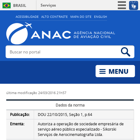
Serviços
BRASIL
Simplifique!
ACESSIBILIDADE
ALTO CONTRASTE
MAPA DO SITE
ENGLISH
Participe
Acesso à informação
Legislação
Buscar no portal
Bus
Canais
última modificação
24/03/2016 21h57
Dados da norma
Publicação:
DOU 22/10/2015, Seção 1, p.64
Ementa:
Autoriza a operação de sociedade empresária de
serviço aéreo público especializado - Sikorski
Serviços de Aerocinematografia Ltda.