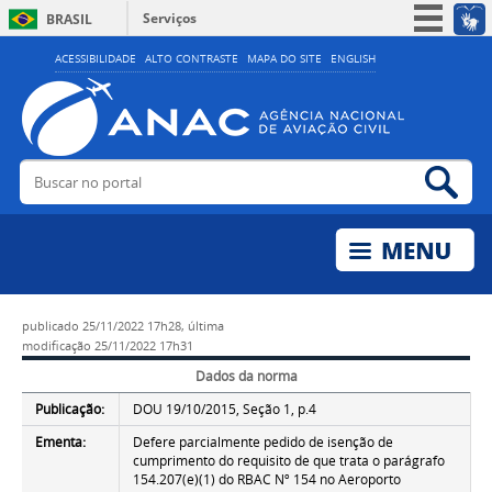
Serviços
BRASIL
Simplifique!
ACESSIBILIDADE
ALTO CONTRASTE
MAPA DO SITE
ENGLISH
Participe
Acesso à informação
Legislação
Buscar no portal
Bus
Canais
publicado
25/11/2022 17h28,
última
modificação
25/11/2022 17h31
Dados da norma
Publicação:
DOU 19/10/2015, Seção 1, p.4
Ementa:
Defere parcialmente pedido de isenção de
cumprimento do requisito de que trata o parágrafo
154.207(e)(1) do RBAC Nº 154 no Aeroporto