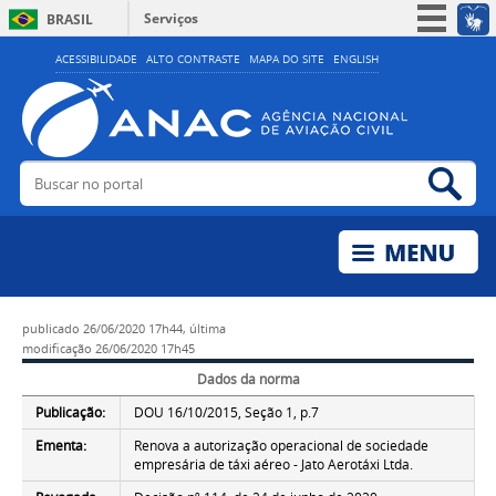
Serviços
BRASIL
Simplifique!
ACESSIBILIDADE
ALTO CONTRASTE
MAPA DO SITE
ENGLISH
Participe
Acesso à informação
Legislação
Buscar no portal
Bus
Canais
publicado
26/06/2020 17h44,
última
modificação
26/06/2020 17h45
Dados da norma
Publicação:
DOU 16/10/2015, Seção 1, p.7
Ementa:
Renova a autorização operacional de sociedade
empresária de táxi aéreo - Jato Aerotáxi Ltda.