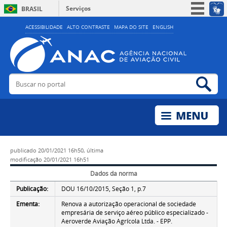
Serviços
BRASIL
Simplifique!
ACESSIBILIDADE
ALTO CONTRASTE
MAPA DO SITE
ENGLISH
Participe
Acesso à informação
Legislação
Buscar no portal
Bus
Canais
publicado
20/01/2021 16h50,
última
modificação
20/01/2021 16h51
Dados da norma
Publicação:
DOU 16/10/2015, Seção 1, p.7
Ementa:
Renova a autorização operacional de sociedade
empresária de serviço aéreo público especializado -
Aeroverde Aviação Agrícola Ltda. - EPP.