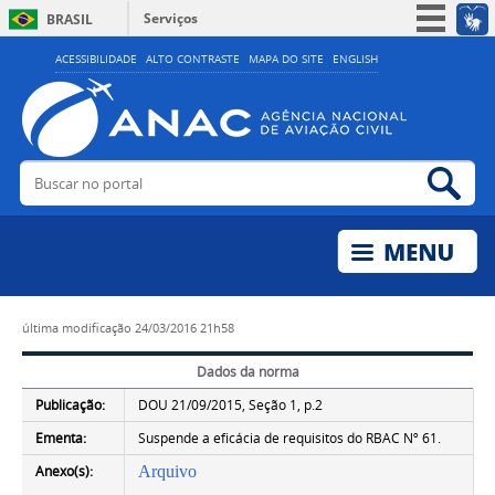
Serviços
BRASIL
Simplifique!
ACESSIBILIDADE
ALTO CONTRASTE
MAPA DO SITE
ENGLISH
Participe
Acesso à informação
Legislação
Buscar no portal
Bus
Canais
última modificação
24/03/2016 21h58
Dados da norma
Publicação:
DOU 21/09/2015, Seção 1, p.2
Ementa:
Suspende a eficácia de requisitos do RBAC Nº 61.
Anexo(s):
Arquivo