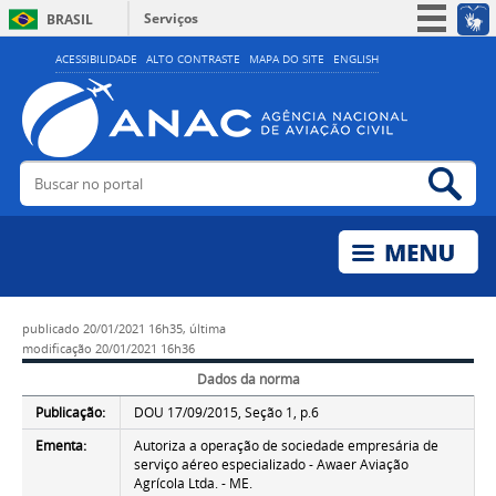
Serviços
BRASIL
Simplifique!
ACESSIBILIDADE
ALTO CONTRASTE
MAPA DO SITE
ENGLISH
Participe
Acesso à informação
Legislação
Buscar no portal
Bus
Canais
publicado
20/01/2021 16h35,
última
modificação
20/01/2021 16h36
Dados da norma
Publicação:
DOU 17/09/2015, Seção 1, p.6
Ementa:
Autoriza a operação de sociedade empresária de
serviço aéreo especializado - Awaer Aviação
Agrícola Ltda. - ME.