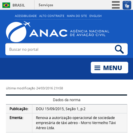
Serviços
BRASIL
Simplifique!
ACESSIBILIDADE
ALTO CONTRASTE
MAPA DO SITE
ENGLISH
Participe
Acesso à informação
Legislação
Buscar no portal
Bus
Canais
última modificação
24/03/2016 21h58
Dados da norma
Publicação:
DOU 15/09/2015, Seção 1, p.2
Ementa:
Renova a autorização operacional de sociedade
empresária de táxi aéreo - Morro Vermelho Táxi
Aéreo Ltda.