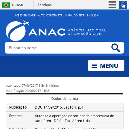
Serviços
BRASIL
Simplifique!
ACESSIBILIDADE
ALTO CONTRASTE
MAPA DO SITE
ENGLISH
Participe
Acesso à informação
Legislação
Buscar no portal
Bus
Canais
publicado
07/06/2017 11h19,
última
modificação
07/06/2017 11h21
Dados da norma
Publicação:
DOU 14/09/2015, Seção 1, p.4
Ementa:
Autoriza a operação de sociedade empresária de
táxi aéreo - DS Air Táxi Aéreo Ltda.