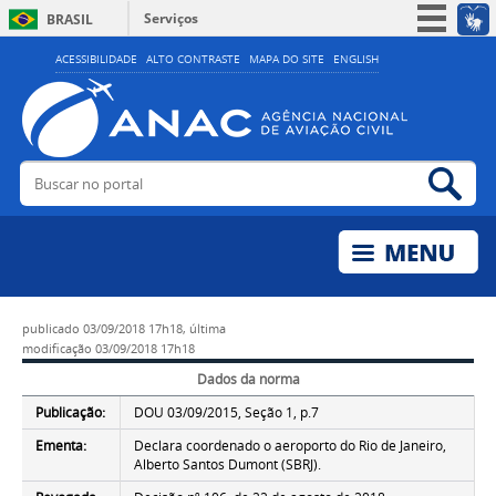
Serviços
BRASIL
Simplifique!
ACESSIBILIDADE
ALTO CONTRASTE
MAPA DO SITE
ENGLISH
Participe
Acesso à informação
Legislação
Buscar no portal
Bus
Canais
publicado
03/09/2018 17h18,
última
modificação
03/09/2018 17h18
Dados da norma
Publicação:
DOU 03/09/2015, Seção 1, p.7
Ementa:
Declara coordenado o aeroporto do Rio de Janeiro,
Alberto Santos Dumont (SBRJ).