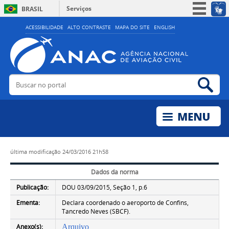
Serviços
BRASIL
Simplifique!
ACESSIBILIDADE
ALTO CONTRASTE
MAPA DO SITE
ENGLISH
Participe
Acesso à informação
Legislação
Buscar no portal
Bus
Canais
última modificação
24/03/2016 21h58
Dados da norma
Publicação:
DOU 03/09/2015, Seção 1, p.6
Ementa:
Declara coordenado o aeroporto de Confins,
Tancredo Neves (SBCF).
Anexo(s):
Arquivo