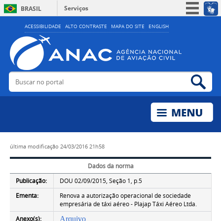
Serviços
BRASIL
Simplifique!
ACESSIBILIDADE
ALTO CONTRASTE
MAPA DO SITE
ENGLISH
Participe
Acesso à informação
Legislação
Buscar no portal
Bus
Canais
última modificação
24/03/2016 21h58
Dados da norma
Publicação:
DOU 02/09/2015, Seção 1, p.5
Ementa:
Renova a autorização operacional de sociedade
empresária de táxi aéreo - Plajap Táxi Aéreo Ltda.
Anexo(s):
Arquivo