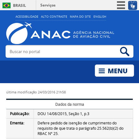
Serviços
BRASIL
Simplifique!
ACESSIBILIDADE
ALTO CONTRASTE
MAPA DO SITE
ENGLISH
Participe
Acesso à informação
Legislação
Buscar no portal
Bus
Canais
última modificação
24/03/2016 21h58
Dados da norma
Publicação:
DOU 14/08/2015, Seção 1, p.3
Ementa:
Defere pedido de isenção de cumprimento do
requisito de que trata o parágrafo 25.562(b)(2) do
RBAC Nº 25.