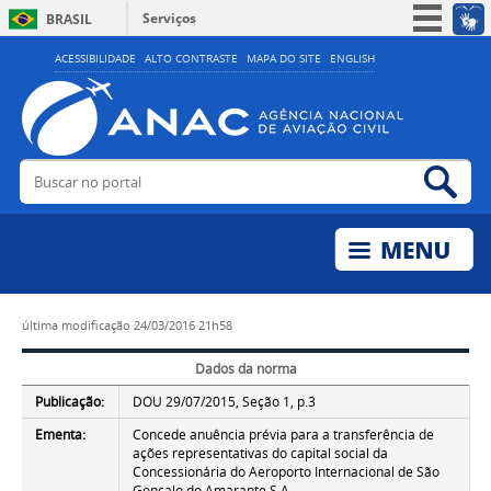
Serviços
BRASIL
Simplifique!
ACESSIBILIDADE
ALTO CONTRASTE
MAPA DO SITE
ENGLISH
Participe
Acesso à informação
Legislação
Buscar no portal
Bus
Canais
última modificação
24/03/2016 21h58
Dados da norma
Publicação:
DOU 29/07/2015, Seção 1, p.3
Ementa:
Concede anuência prévia para a transferência de
ações representativas do capital social da
Concessionária do Aeroporto Internacional de São
Gonçalo do Amarante S.A.