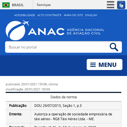
Serviços
BRASIL
Simplifique!
ACESSIBILIDADE
ALTO CONTRASTE
MAPA DO SITE
ENGLISH
Participe
Acesso à informação
Legislação
Buscar no portal
Bus
Canais
publicado
20/01/2021 15h58,
última
modificação
20/01/2021 15h59
Dados da norma
Publicação:
DOU 29/07/2015, Seção 1, p.3
Ementa:
Autoriza a operação de sociedade empresária de
táxi aéreo - RG8 Táxi Aéreo Ltda. - ME.