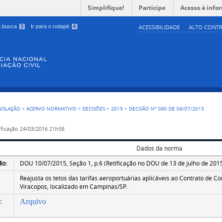
Simplifique!
Participe
Acesso à info
 a busca
3
Ir para o rodapé
4
ACESSIBILIDADE
ALTO CONTR
GISLAÇÃO
>
ACERVO NORMATIVO
>
DECISÕES
>
2015
>
DECISÃO Nº 080 DE 09/07/2015
ficação
24/03/2016 21h58
Dados da norma
ão:
DOU 10/07/2015, Seção 1, p.6 (Retificação no DOU de 13 de julho de 2015
Reajusta os tetos das tarifas aeroportuárias aplicáveis ao Contrato de C
Viracopos, localizado em Campinas/SP.
:
Arquivo