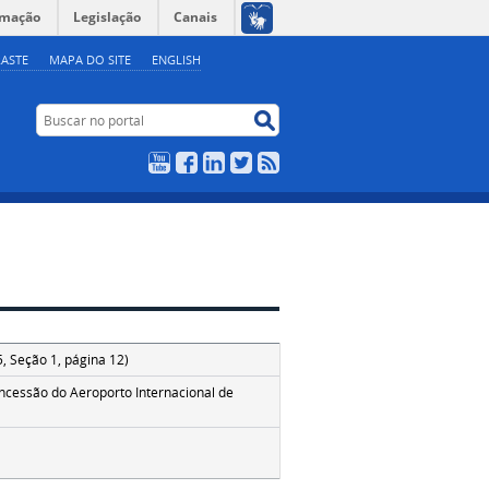
rmação
Legislação
Canais
ASTE
MAPA DO SITE
ENGLISH
Buscar no portal
Buscar no portal
YouTube
Facebook
LinkedIn
Twitter
RSS
, Seção 1, página 12)
oncessão do Aeroporto Internacional de