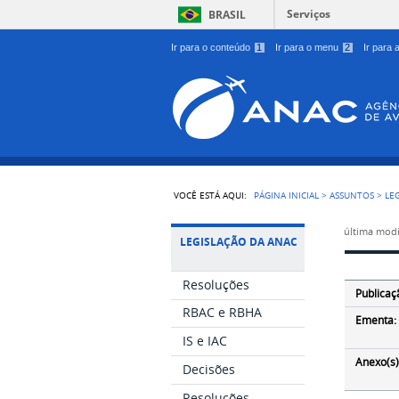
Serviços
BRASIL
Ir para o conteúdo
1
Ir para o menu
2
Ir para
VOCÊ ESTÁ AQUI:
PÁGINA INICIAL
>
ASSUNTOS
>
LE
última modi
LEGISLAÇÃO DA ANAC
Resoluções
Publicaç
RBAC e RBHA
Ementa:
IS e IAC
Anexo(s)
Decisões
Resoluções