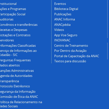
nstitucional
Eventos
Ações e Programas
Biblioteca Digital
articipação Social
Publicações
Auditorias
ANAC Informa
Convênios e transferências
ANACpédia
Receitas e Despesas
Vídeos
icitações e Contratos
App Voe Seguro
Servidores
INOVANAC
Informações Classificadas
Centro de Treinamento
Serviço de Informações ao
Por Dentro da Aviação
idadão - SIC
Portal de Capacitação da ANAC
Perguntas Frequentes
Textos para discussão
Dados abertos
Sanções Administrativas
Agenda de Autoridades
Transparência
Protocolo Eletrêonico
Segurança da Informação
Comissão de Ética da ANAC
Política de Relacionamento na
Redes Sociais