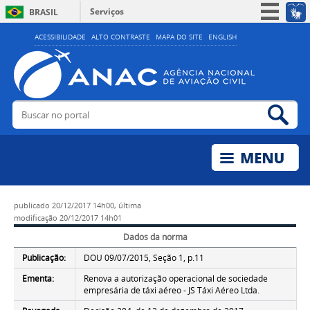
Serviços
BRASIL
Simplifique!
ACESSIBILIDADE
ALTO CONTRASTE
MAPA DO SITE
ENGLISH
Participe
Acesso à informação
Legislação
Buscar no portal
Bus
Canais
publicado
20/12/2017 14h00,
última
modificação
20/12/2017 14h01
Dados da norma
Publicação:
DOU 09/07/2015, Seção 1, p.11
Ementa:
Renova a autorização operacional de sociedade
empresária de táxi aéreo - JS Táxi Aéreo Ltda.