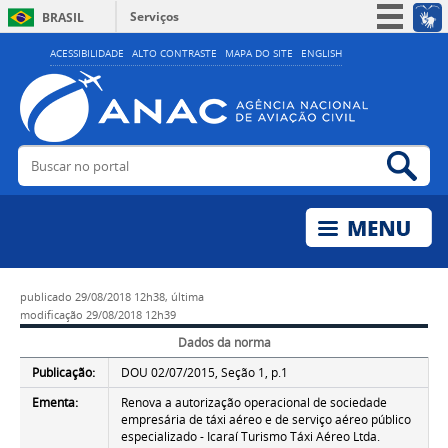
Serviços
BRASIL
Simplifique!
ACESSIBILIDADE
ALTO CONTRASTE
MAPA DO SITE
ENGLISH
Participe
Acesso à informação
Legislação
Buscar no portal
Bus
Canais
publicado
29/08/2018 12h38,
última
modificação
29/08/2018 12h39
Dados da norma
Publicação:
DOU 02/07/2015, Seção 1, p.1
Ementa:
Renova a autorização operacional de sociedade
empresária de táxi aéreo e de serviço aéreo público
especializado - Icaraí Turismo Táxi Aéreo Ltda.