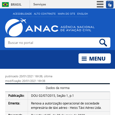
Serviços
BRASIL
Simplifique!
ACESSIBILIDADE
ALTO CONTRASTE
MAPA DO SITE
ENGLISH
Participe
Acesso à informação
Legislação
Buscar no portal
Bus
Canais
publicado
20/01/2021 16h38,
última
modificação
20/01/2021 16h38
Dados da norma
Publicação:
DOU 02/07/2015, Seção 1, p.1
Ementa:
Renova a autorização operacional de sociedade
empresária de táxi aéreo - Heiss Táxi Aéreo Ltda.