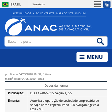
Serviços
BRASIL
Simplifique!
ACESSIBILIDADE
ALTO CONTRASTE
MAPA DO SITE
ENGLISH
Participe
Acesso à informação
Legislação
Buscar no portal
Bus
Canais
publicado
04/05/2020 18h32,
última
modificação
04/05/2020 18h33
Dados da norma
Publicação:
DOU 17/06/2015, Seção 1, p.5
Ementa:
Autoriza a operação de sociedade empresária de
serviço aéreo especializado - SK Aviação Agrícola
Ltda.- ME.