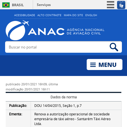
Serviços
BRASIL
Simplifique!
ACESSIBILIDADE
ALTO CONTRASTE
MAPA DO SITE
ENGLISH
Participe
Acesso à informação
Legislação
Buscar no portal
Bus
Canais
publicado
20/01/2021 16h09,
última
modificação
20/01/2021 16h11
Dados da norma
Publicação:
DOU 14/04/2015, Seção 1, p.7
Ementa:
Renova a autorização operacional de sociedade
empresária de táxi aéreo - Santarém Táxi Aéreo
Ltda.