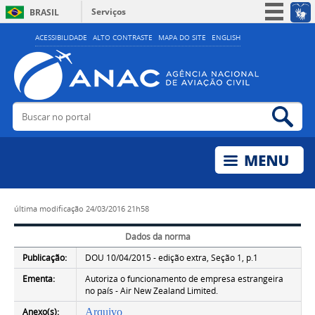
Serviços
BRASIL
Simplifique!
ACESSIBILIDADE
ALTO CONTRASTE
MAPA DO SITE
ENGLISH
Participe
Acesso à informação
Legislação
Buscar no portal
Bus
Canais
última modificação
24/03/2016 21h58
Dados da norma
Publicação:
DOU 10/04/2015 - edição extra, Seção 1, p.1
Ementa:
Autoriza o funcionamento de empresa estrangeira
no país - Air New Zealand Limited.
Anexo(s):
Arquivo