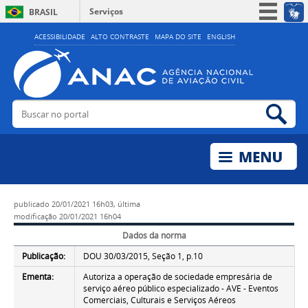
Serviços
BRASIL
Simplifique!
ACESSIBILIDADE
ALTO CONTRASTE
MAPA DO SITE
ENGLISH
Participe
Acesso à informação
Legislação
Buscar no portal
Bus
Canais
publicado
20/01/2021 16h03,
última
modificação
20/01/2021 16h04
Dados da norma
Publicação:
DOU 30/03/2015, Seção 1, p.10
Ementa:
Autoriza a operação de sociedade empresária de
serviço aéreo público especializado - AVE - Eventos
Comerciais, Culturais e Serviços Aéreos