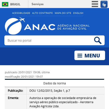
Serviços
BRASIL
Simplifique!
ACESSIBILIDADE
ALTO CONTRASTE
MAPA DO SITE
ENGLISH
Participe
Acesso à informação
Legislação
Buscar no portal
Bus
Canais
publicado
20/01/2021 15h36,
última
modificação
20/01/2021 15h37
Dados da norma
Publicação:
DOU 12/02/2015, Seção 1, p.7
Ementa:
Autoriza a operação de sociedade empresária de
serviço aéreo público especializado - Aeroterra
Aviação Agrícola Ltda.