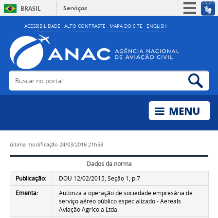
Serviços
BRASIL
Simplifique!
ACESSIBILIDADE
ALTO CONTRASTE
MAPA DO SITE
ENGLISH
Participe
Acesso à informação
Legislação
Buscar no portal
Bus
Canais
última modificação
24/03/2016 21h58
Dados da norma
Publicação:
DOU 12/02/2015, Seção 1, p.7
Ementa:
Autoriza a operação de sociedade empresária de
serviço aéreo público especializado - Aereals
Aviação Agrícola Ltda.