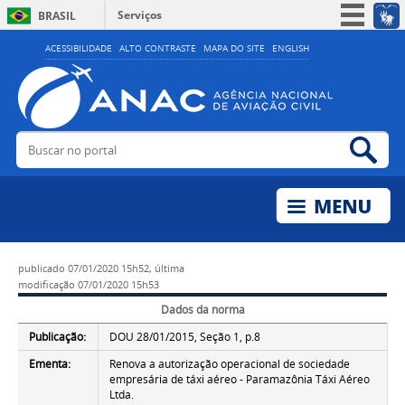
Serviços
BRASIL
Simplifique!
ACESSIBILIDADE
ALTO CONTRASTE
MAPA DO SITE
ENGLISH
Participe
Acesso à informação
Legislação
Buscar no portal
Bus
Canais
publicado
07/01/2020 15h52,
última
modificação
07/01/2020 15h53
Dados da norma
Publicação:
DOU 28/01/2015, Seção 1, p.8
Ementa:
Renova a autorização operacional de sociedade
empresária de táxi aéreo - Paramazônia Táxi Aéreo
Ltda.