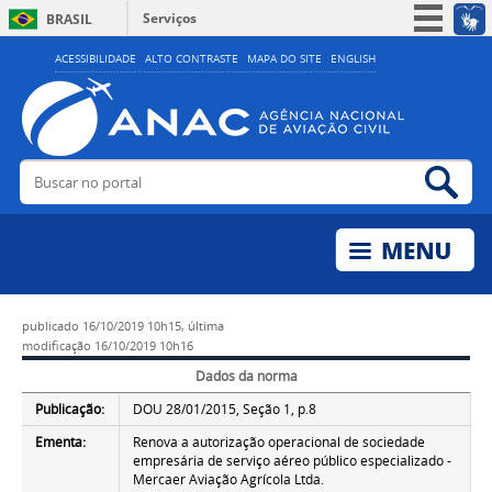
Serviços
BRASIL
Simplifique!
ACESSIBILIDADE
ALTO CONTRASTE
MAPA DO SITE
ENGLISH
Participe
Acesso à informação
Legislação
Buscar no portal
Bus
Canais
publicado
16/10/2019 10h15,
última
modificação
16/10/2019 10h16
Dados da norma
Publicação:
DOU 28/01/2015, Seção 1, p.8
Ementa:
Renova a autorização operacional de sociedade
empresária de serviço aéreo público especializado -
Mercaer Aviação Agrícola Ltda.