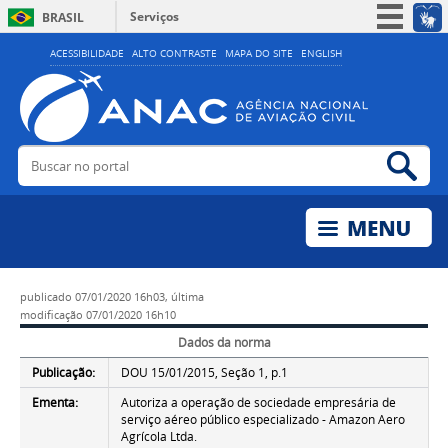
Serviços
BRASIL
Simplifique!
ACESSIBILIDADE
ALTO CONTRASTE
MAPA DO SITE
ENGLISH
Participe
Acesso à informação
Legislação
Buscar no portal
Bus
Canais
publicado
07/01/2020 16h03,
última
modificação
07/01/2020 16h10
Dados da norma
Publicação:
DOU 15/01/2015, Seção 1, p.1
Ementa:
Autoriza a operação de sociedade empresária de
serviço aéreo público especializado - Amazon Aero
Agrícola Ltda.