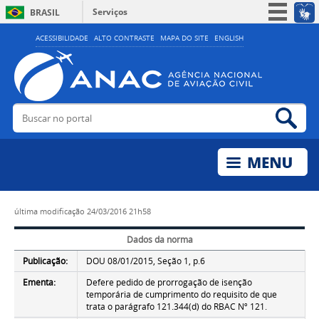
Serviços
BRASIL
Simplifique!
ACESSIBILIDADE
ALTO CONTRASTE
MAPA DO SITE
ENGLISH
Participe
Acesso à informação
Legislação
Buscar no portal
Bus
Canais
última modificação
24/03/2016 21h58
Dados da norma
Publicação:
DOU 08/01/2015, Seção 1, p.6
Ementa:
Defere pedido de prorrogação de isenção
temporária de cumprimento do requisito de que
trata o parágrafo 121.344(d) do RBAC Nº 121.