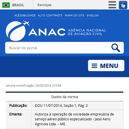
Serviços
BRASIL
Simplifique!
ACESSIBILIDADE
ALTO CONTRASTE
MAPA DO SITE
ENGLISH
Participe
Acesso à informação
Legislação
Buscar no portal
Bus
Canais
última modificação
24/03/2016 21h59
Dados da norma
Publicação:
DOU 11/07/2014, Seção 1, Pág. 2
Ementa:
Autoriza a operação de sociedade empresária de
serviço aéreo público especializado - Jataí Aero
Agrícola Ltda. – ME.