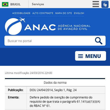
Serviços
BRASIL
Simplifique!
ACESSIBILIDADE
ALTO CONTRASTE
MAPA DO SITE
ENGLISH
Participe
Acesso à informação
Legislação
Buscar no portal
Bus
Canais
última modificação
24/03/2016 22h00
Dados da norma
Publicação:
DOU 24/04/2014, Seção 1, Pág. 24
Ementa:
Defere pedido de isenção de cumprimento do
requisito de que trata o parágrafo 61.141(a)(1)(i)(A)
do RBAC Nº 61.