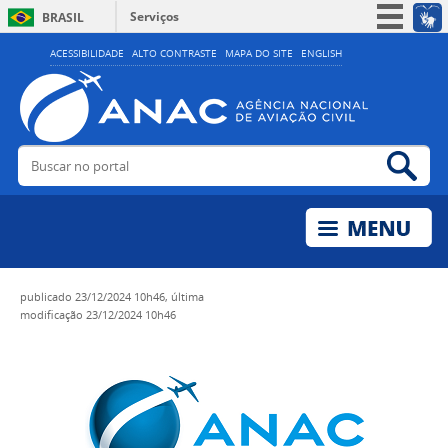
Serviços
BRASIL
Simplifique!
ACESSIBILIDADE
ALTO CONTRASTE
MAPA DO SITE
ENGLISH
Participe
Acesso à informação
Legislação
Buscar no portal
Bus
Canais
publicado
23/12/2024 10h46,
última
modificação
23/12/2024 10h46