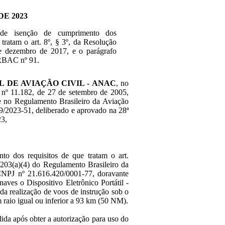
DE 2023
 de isenção de cumprimento dos
 tratam o art. 8º, § 3º, da Resolução
e dezembro de 2017, e o parágrafo
 RBAC nº 91.
 DE AVIAÇÃO CIVIL - ANAC
, no
i nº 11.182, de 27 de setembro de 2005,
e no Regulamento Brasileiro da Aviação
9/2023-51, deliberado e aprovado na 28ª
23,
to dos requisitos de que tratam o art.
203(a)(4) do Regulamento Brasileiro da
CNPJ nº 21.616.420/0001-77, doravante
aves o Dispositivo Eletrônico Portátil -
a realização de voos de instrução sob o
raio igual ou inferior a 93 km (50 NM).
ida após obter a autorização para uso do