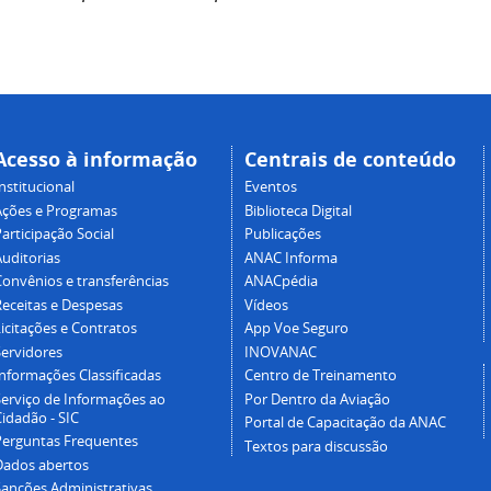
Acesso à informação
Centrais de conteúdo
nstitucional
Eventos
Ações e Programas
Biblioteca Digital
articipação Social
Publicações
Auditorias
ANAC Informa
Convênios e transferências
ANACpédia
Receitas e Despesas
Vídeos
icitações e Contratos
App Voe Seguro
Servidores
INOVANAC
Informações Classificadas
Centro de Treinamento
Serviço de Informações ao
Por Dentro da Aviação
idadão - SIC
Portal de Capacitação da ANAC
Perguntas Frequentes
Textos para discussão
Dados abertos
Sanções Administrativas