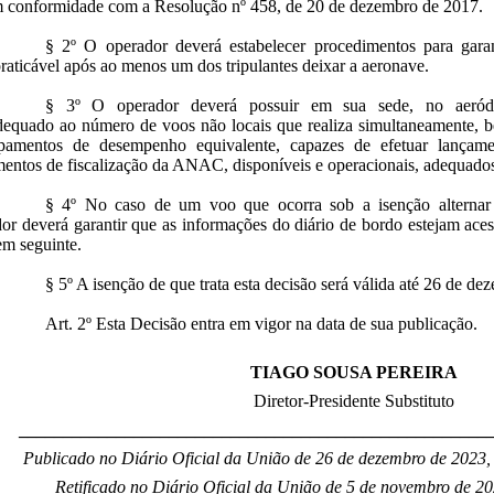
 conformidade com a Resolução nº 458, de 20 de dezembro de 2017.
§ 2º O operador deverá estabelecer procedimentos para gar
raticável após ao menos um dos tripulantes deixar a aeronave.
§ 3º O operador deverá possuir em sua sede, no aer
equado ao número de voos não locais que realiza simultaneamente, b
pamentos de desempenho equivalente, capazes de efetuar lançam
entos de fiscalização da ANAC, disponíveis e operacionais, adequado
§ 4º No caso de um voo que ocorra sob a isenção alternar
or deverá garantir que as informações do diário de bordo estejam acess
em seguinte.
§ 5º A isenção de que trata esta decisão será válida até 26 de d
Art. 2º Esta Decisão entra em vigor na data de sua publicação.
TIAGO SOUSA PEREIRA
Diretor-Presidente Substituto
_____________________________________________________
Publicado no Diário Oficial da União de 26 de dezembro de 2023, 
Retificado no Diário Oficial da União de 5 de novembro de 20