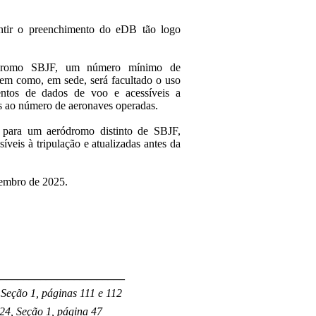
antir o preenchimento do eDB tão logo
ódromo SBJF, um número mínimo de
em como, em sede, será facultado o uso
entos de dados de voo e acessíveis a
s ao número de aeronaves operadas.
 para um aeródromo distinto de SBJF,
íveis à tripulação e atualizadas antes da
ezembro de 2025.
_______________________
Seção 1, páginas 111 e 112
24, Seção 1, página 47