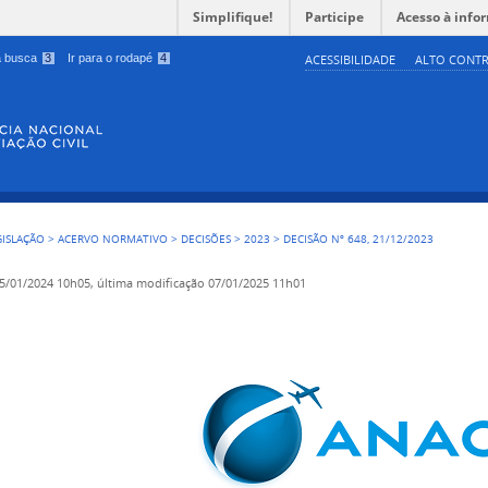
Simplifique!
Participe
Acesso à info
 a busca
3
Ir para o rodapé
4
ACESSIBILIDADE
ALTO CONTR
GISLAÇÃO
>
ACERVO NORMATIVO
>
DECISÕES
>
2023
>
DECISÃO Nº 648, 21/12/2023
5/01/2024 10h05,
última modificação
07/01/2025 11h01