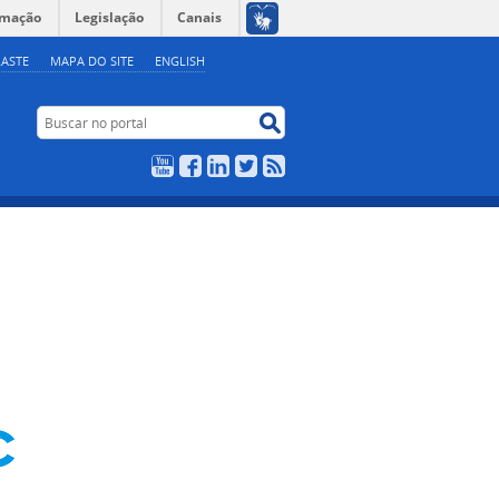
rmação
Legislação
Canais
ASTE
MAPA DO SITE
ENGLISH
Buscar no portal
Buscar no portal
YouTube
Facebook
LinkedIn
Twitter
RSS