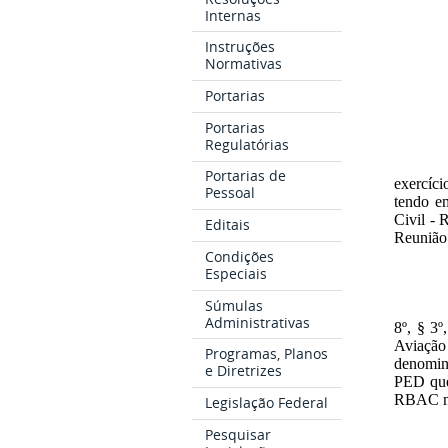
Internas
Instruções
Normativas
Portarias
Portarias
Regulatórias
Portarias de
exercíci
Pessoal
tendo e
Civil - 
Editais
Reunião 
Condições
Especiais
Súmulas
Administrativas
8º, § 3º
Aviação
Programas, Planos
denomina
e Diretrizes
PED que 
RBAC nº 
Legislação Federal
Pesquisar