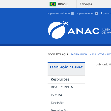
Serviços
BRASIL
Ir para o conteúdo
1
Ir para o menu
2
Ir para
VOCÊ ESTÁ AQUI:
PÁGINA INICIAL
>
ASSUNTOS
>
LE
publicado
0
LEGISLAÇÃO DA ANAC
Resoluções
RBAC e RBHA
IS e IAC
Decisões
Resoluções