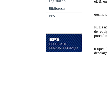
Legislação
eDB, em
Biblioteca
quanto p
BPS
PEDs ad
de equi
procedim
o operad
decolag