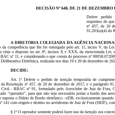
DECISÃO Nº 648, DE 21 DE DEZEMBRO 
Defere pedido
requisitos de que
nº 457, de 20 d
91.203(a)(4) do
A DIRETORIA COLEGIADA DA AGÊNCIA NACIONAL
o da competência que lhe foi outorgada pelo art. 11, inciso V, da Le
m vista o disposto no art. 8º, incisos X e XXX, da mencionada Lei, 
RBAC nº 11, e considerando o que consta do processo nº 00058.07200
Deliberativa Eletrônica, realizada nos dias 19 e 20 de dezembro de 20
DECIDE:
Art. 1º Deferir o pedido de isenção temporária de cumprimen
, da Resolução n
º
457, de 20 de dezembro de 2017, e o parágrafo 91.
 Civil - RBAC nº 91, formulado pelo Aeroclube de Juiz de Fora, 
do "operador", para que não seja necessário portar a bordo das aeron
suporta o Diário de Bordo eletrônico - eDB, exclusivamente quando d
141 com origem e destino no aeródromo de Juiz de Fora (SBJF), com 
§ 1º O operador somente poderá fazer uso da isenção ora conced