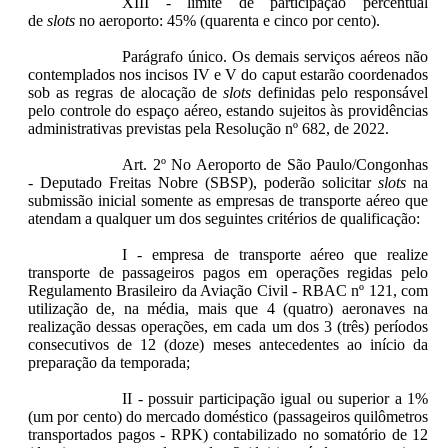
XIII - limite de participação percentual
de
slots
no aeroporto: 45% (quarenta e cinco por cento).
Parágrafo único. Os demais serviços aéreos não
contemplados nos incisos IV e V do caput estarão coordenados
sob as regras de alocação de
slots
definidas pelo responsável
pelo controle do espaço aéreo, estando sujeitos às providências
administrativas previstas pela Resolução nº 682, de 2022.
Art. 2º No Aeroporto de São Paulo/Congonhas
- Deputado Freitas Nobre (SBSP), poderão solicitar
slots
na
submissão inicial somente as empresas de transporte aéreo que
atendam a qualquer um dos seguintes critérios de qualificação:
I - empresa de transporte aéreo que realize
transporte de passageiros pagos em operações regidas pelo
Regulamento Brasileiro da Aviação Civil - RBAC nº 121, com
utilização de, na média, mais que 4 (quatro) aeronaves na
realização dessas operações, em cada um dos 3 (três) períodos
consecutivos de 12 (doze) meses antecedentes ao início da
preparação da temporada;
II - possuir participação igual ou superior a 1%
(um por cento) do mercado doméstico (passageiros quilômetros
transportados pagos - RPK) contabilizado no somatório de 12