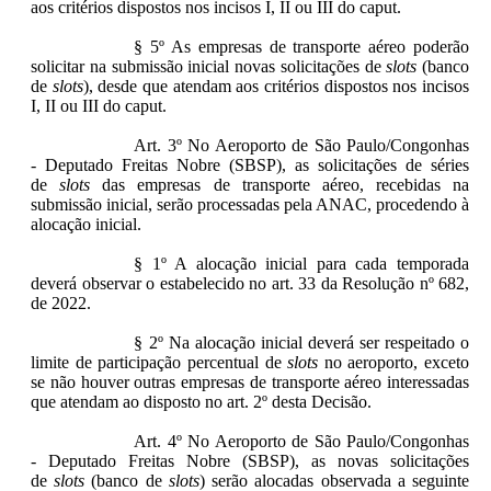
aos critérios dispostos nos incisos I, II ou III do caput.
§ 5º As empresas de transporte aéreo poderão
solicitar na submissão inicial novas solicitações de
slots
(banco
de
slots
), desde que atendam aos critérios dispostos nos incisos
I, II ou III do caput.
Art. 3º No Aeroporto de São Paulo/Congonhas
- Deputado Freitas Nobre (SBSP), as solicitações de séries
de
slots
das empresas de transporte aéreo, recebidas na
submissão inicial, serão processadas pela ANAC, procedendo à
alocação inicial.
§ 1º A alocação inicial para cada temporada
deverá observar o estabelecido no art. 33 da Resolução nº 682,
de 2022.
§ 2º Na alocação inicial deverá ser respeitado o
limite de participação percentual de
slots
no aeroporto, exceto
se não houver outras empresas de transporte aéreo interessadas
que atendam ao disposto no art. 2º desta Decisão.
Art. 4º No Aeroporto de São Paulo/Congonhas
- Deputado Freitas Nobre (SBSP), as novas solicitações
de
slots
(banco de
slots
) serão alocadas observada a seguinte