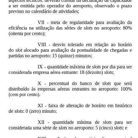
aspectos técnicos: deverão constar da declaração de capacidade
a ser emitida pelo operador do aeroporto, observado o prazo
previsto no calendário de atividades;
VII - meta de regularidade para avaliação da
eficiência na utilização das séries de
slots
no aeroporto: 80%
(oitenta por cento);
VIII - desvio tolerado em relação ao horário
do
slot
alocado para avaliação da pontualidade de chegadas e
partidas no aeroporto: 15 (quinze) minutos;
IX - quantidade máxima de
slots
por dia para ser
considerada empresa aérea entrante: 18 (dezoito)
slots
;
X - percentual do banco de
slots
que será
distribuído às empresas aéreas entrantes no aeroporto: 100%
(cem por cento).
XI - faixa de alteração de horário em histórico
de
slots
: 0 (zero) minuto;
XII - quantidade mínima de
slots
para ser
considerada uma série de
slots
no aeroporto: 5 (cinco)
slots
; e