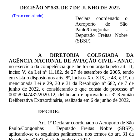
DECISÃO Nº 533, DE 7 DE JUNHO DE 2022.
(Texto compilado)
Declara coordenado o
Aeroporto de São
Paulo/Congonhas -
Deputado Freitas Nobre
(SBSP).
A DIRETORIA COLEGIADA DA
AGÊNCIA NACIONAL DE AVIAÇÃO CIVIL - ANAC
,
no exercício da competência que lhe foi outorgada pelo art. 11,
inciso V, da Lei nº 11.182, de 27 de setembro de 2005, tendo
em vista o disposto nos arts. 8º, incisos X e XIX, e 48, § 1º, da
mencionada Lei e 29, 30 e 31 da Resolução nº 682, de 7 de
junho de 2022, e considerando o que consta do processo nº
00058.047435/2020-12, deliberado e aprovado na 3ª Reunião
Deliberativa Extraordinária, realizada em 6 de junho de 2022,
DECIDE:
Art. 1º Declarar coordenado o Aeroporto de São
Paulo/Congonhas - Deputado Freitas Nobre (SBSP),
aplicando-se os seguintes parâmetros, nos termos do art. 31 da
Resolução nº 682, de 7 de junho de 2022: