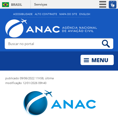
Serviços
BRASIL
Simplifique!
ACESSIBILIDADE
ALTO CONTRASTE
MAPA DO SITE
ENGLISH
Participe
Acesso à informação
Legislação
Buscar no portal
Bus
Canais
publicado
09/06/2022 11h58,
última
modificação
12/01/2026 09h40