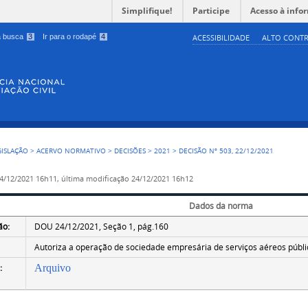
Simplifique!
Participe
Acesso à info
 a busca
3
Ir para o rodapé
4
ACESSIBILIDADE
ALTO CONTR
GISLAÇÃO
>
ACERVO NORMATIVO
>
DECISÕES
>
2021
>
DECISÃO Nº 503, 22/12/2021
4/12/2021 16h11,
última modificação
24/12/2021 16h12
Dados da norma
ão:
DOU 24/12/2021, Seção 1, pág.160
Autoriza a operação de sociedade empresária de serviços aéreos público
:
Arquivo