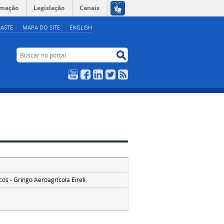
rmação
Legislação
Canais
ASTE
MAPA DO SITE
ENGLISH
Buscar no portal
Buscar no portal
YouTube
Facebook
LinkedIn
Twitter
RSS
s - Gringo Aeroagrícola Eireli.