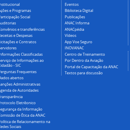
nstitucional
Eventos
Ações e Programas
Biblioteca Digital
articipação Social
Publicações
Auditorias
ANAC Informa
Convênios e transferências
ANACpédia
Receitas e Despesas
Vídeos
icitações e Contratos
App Voe Seguro
Servidores
INOVANAC
Informações Classificadas
Centro de Treinamento
Serviço de Informações ao
Por Dentro da Aviação
idadão - SIC
Portal de Capacitação da ANAC
Perguntas Frequentes
Textos para discussão
Dados abertos
Sanções Administrativas
Agenda de Autoridades
Transparência
Protocolo Eletrêonico
Segurança da Informação
Comissão de Ética da ANAC
Política de Relacionamento na
Redes Sociais