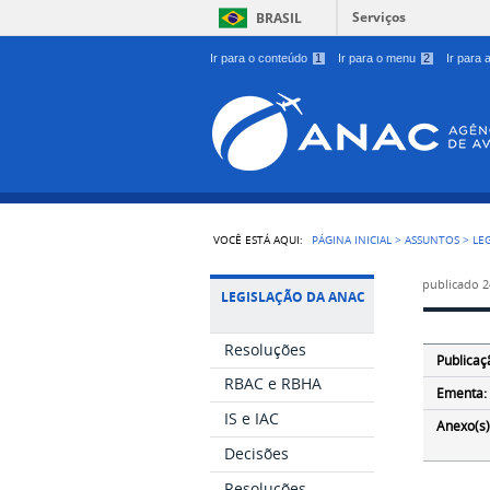
Serviços
BRASIL
Ir para o conteúdo
1
Ir para o menu
2
Ir para
VOCÊ ESTÁ AQUI:
PÁGINA INICIAL
>
ASSUNTOS
>
LE
publicado
2
LEGISLAÇÃO DA ANAC
Resoluções
Publicaç
RBAC e RBHA
Ementa:
IS e IAC
Anexo(s)
Decisões
Resoluções